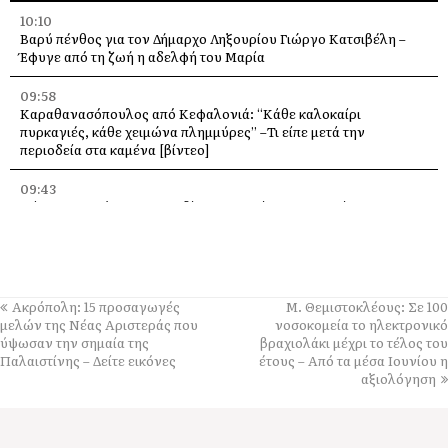
10:10
Βαρύ πένθος για τον Δήμαρχο Ληξουρίου Γιώργο Κατσιβέλη –
Έφυγε από τη ζωή η αδελφή του Μαρία
09:58
Καραθανασόπουλος από Κεφαλονιά: “Κάθε καλοκαίρι
πυρκαγιές, κάθε χειμώνα πλημμύρες” –Τι είπε μετά την
περιοδεία στα καμένα [βίντεο]
09:43
Πάρος: Νεκρό 4χρονο παιδί που εντοπίστηκε σε πισίνα beach
bar – Προσήχθησαν ιδιοκτήτης και γονείς
09:36
Πέταξε στα 2,17 μ. ο Χάρης Αλιβιζάτος – 5ος στον κόσμο στο
Παγκόσμιο Κ20!
Ακρόπολη: 15 προσαγωγές
Μ. Θεμιστοκλέους: Σε 100
μελών της Νέας Αριστεράς που
νοσοκομεία το ηλεκτρονικό
09:28
ύψωσαν την σημαία της
βραχιολάκι μέχρι το τέλος του
Πανηγύρι στη Θηνιά: Ο Μιχάλης Βιολάρης και η παρέα του σε μια
Παλαιστίνης – Δείτε εικόνες
έτους – Από τα μέσα Ιουνίου η
μεγάλη μουσική βραδιά
αξιολόγηση
09:24
«Ποιος και γιατί άλλαξε την πινακίδα;» – Ερωτήματα Σαρδελή για