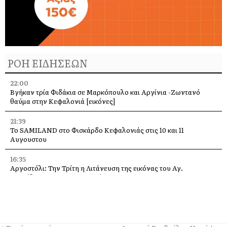
ΡΟΗ ΕΙΔΗΣΕΩΝ
22:00
Βγήκαν τρία Φιδάκια σε Μαρκόπουλο και Αργίνια -Ζωντανό
θαύμα στην Κεφαλονιά [εικόνες]
21:39
Το SAMILAND στο Φισκάρδο Κεφαλονιάς στις 10 και 11
Αυγουστου
16:35
Αργοστόλι: Την Τρίτη η Λιτάνευση της εικόνας του Αγ.
Σπυρίδωνα για τους σεισμούς του 53
13:58
Η Ελένη Μενεγάκη στο Φισκάρδο, στο εστιατόριο της Τασίας
13:40