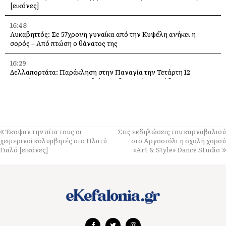
[εικόνες]
16:48
Λυκαβηττός: Σε 57χρονη γυναίκα από την Κυψέλη ανήκει η
σορός – Από πτώση ο θάνατος της
16:29
Δελλαπορτάτα: Παράκληση στην Παναγία την Τετάρτη 12
Αυγούστου –Θα προσφερθεί παραδοσιακή ριγανάδα
15:33
Ο Θοδωρής Φέρρης στις 12 Αυγούστου, στο Δημοτικό Γήπεδο
Αργοστολίου
Έκοψαν την πίτα τους οι
Στις εκδηλώσεις του καρναβαλιού
13:59
χειμερινοί κολυμβητές στο Πλατύ
στο Αργοστόλι η σχολή χορού
Απόψε τα εγκαίνια της έκθεσης του Κώστα Ευαγγελάτου στη
Γιαλό [εικόνες]
«Art & Style» Dance Studio
σύγχρονη πινακοθήκη “villa Ροδόπη”
11:58
Δύο παλέτες εμφιαλωμένο νερό στους εθελοντές Ελειού–
Πρόννων – Το «ευχαριστώ» στον Χρήστο Κόκκολη
11:55
Μια διαφορετική παράκληση της Παναγίας πάνω στα βράχια της