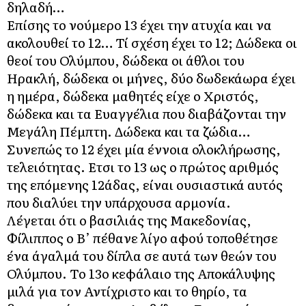
δηλαδή…
Επίσης το νούμερο 13 έχει την ατυχία και να
ακολουθεί το 12… Τί σχέση έχει το 12; Δώδεκα οι
θεοί του Ολύμπου, δώδεκα οι άθλοι του
Ηρακλή, δώδεκα οι μήνες, δύο δωδεκάωρα έχει
η ημέρα, δώδεκα μαθητές είχε ο Χριστός,
δώδεκα και τα Ευαγγέλια που διαβάζονται την
Μεγάλη Πέμπτη. Δώδεκα και τα ζώδια…
Συνεπώς το 12 έχει μία έννοια ολοκλήρωσης,
τελειότητας. Ετσι το 13 ως ο πρώτος αριθμός
της επόμενης 12άδας, είναι ουσιαστικά αυτός
που διαλύει την υπάρχουσα αρμονία.
Λέγεται ότι ο βασιλιάς της Μακεδονίας,
Φίλιππος ο Β’ πέθανε λίγο αφού τοποθέτησε
ένα άγαλμά του δίπλα σε αυτά των θεών του
Ολύμπου. Το 13ο κεφάλαιο της Αποκάλυψης
μιλά για τον Αντίχριστο και το θηρίο, τα