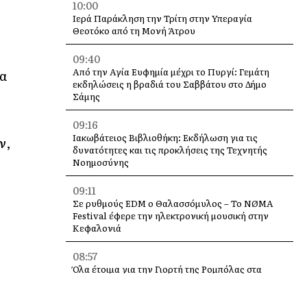
10:00
Ιερά Παράκληση την Τρίτη στην Υπεραγία
Θεοτόκο από τη Μονή Άτρου
09:40
Από την Αγία Ευφημία μέχρι το Πυργί: Γεμάτη
να
εκδηλώσεις η βραδιά του Σαββάτου στο Δήμο
Σάμης
09:16
Ιακωβάτειος Βιβλιοθήκη: Εκδήλωση για τις
ν,
δυνατότητες και τις προκλήσεις της Τεχνητής
Νοημοσύνης
09:11
Σε ρυθμούς EDM ο Θαλασσόμυλος – Το NØMA
Festival έφερε την ηλεκτρονική μουσική στην
Κεφαλονιά
08:57
Όλα έτοιμα για την Γιορτή της Ρομπόλας στα
Βαλσαμάτα