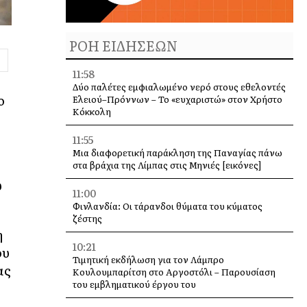
ΡΟΗ ΕΙΔΗΣΕΩΝ
11:58
Δύο παλέτες εμφιαλωμένο νερό στους εθελοντές
ο
Ελειού–Πρόννων – Το «ευχαριστώ» στον Χρήστο
Κόκκολη
11:55
Μια διαφορετική παράκληση της Παναγίας πάνω
στα βράχια της Λίμπας στις Μηνιές [εικόνες]
υ
11:00
Φινλανδία: Οι τάρανδοι θύματα του κύματος
ζέστης
η
10:21
ου
Τιμητική εκδήλωση για τον Λάμπρο
ας
Κουλουμπαρίτση στο Αργοστόλι – Παρουσίαση
του εμβληματικού έργου του