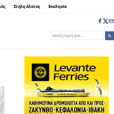
μός
Στηλη Αλατος
Εκκλησία