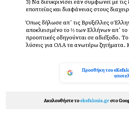
3) Να διευκρινίσει εάν συμφωνεί με τι
εποπτείας και διαφάνειας στους διαχει
Όπως δήλωσε απ’ τις Βρυξέλλες ο Έλλη
αποκλεισμένο το ⅓ των Ελλήνων απ’ το τ
προοπτικές οδηγούνται σε αδιέξοδο. Τ
λύσεις για ΟΛΑ τα ανωτέρω ζητήματα. Κ
Προσθήκη του eKefal
αποτε
Ακολουθήστε το
ekefalonia.gr
στο Goog