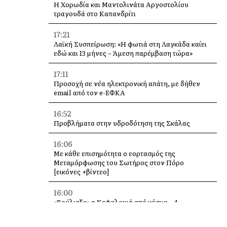
Η Χορωδία και Μαντολινάτα Αργοστολίου
τραγουδά στο Καπανδρίτι
17:21
Λαϊκή Συσπείρωση: «Η φωτιά στη Λαγκάδα καίει
εδώ και 13 μήνες – Άμεση παρέμβαση τώρα»
17:11
Προσοχή σε νέα ηλεκτρονική απάτη, με δήθεν
email από τον e-ΕΦΚΑ
16:52
Προβλήματα στην υδροδότηση της Σκάλας
16:06
Με κάθε επισημότητα ο εορτασμός της
Μεταμόρφωσης του Σωτήρος στον Πόρο
[εικόνες +βίντεο]
16:00
«Βούλιαξε» η Κεφαλονιά από κόσμο – 4
κρουαζιερόπλοια και χιλιάδες επισκέπτες σε
Αργοστόλι και Σάμη