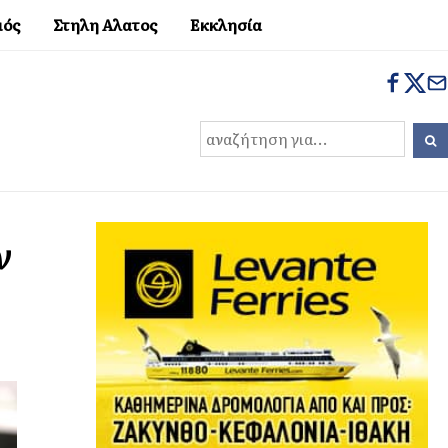
μός
Στηλη Αλατος
Εκκλησία
ν