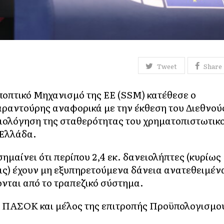
Tweet
Share
ποπτικό Μηχανισμό της ΕΕ (SSM) κατέθεσε ο
αντούρης αναφορικά με την έκθεση του Διεθνού
ξιολόγηση της σταθερότητας του χρηματοπιστωτικ
 Ελλάδα.
μαίνει ότι περίπου 2,4 εκ. δανειολήπτες (κυρίως
εις) έχουν μη εξυπηρετούμενα δάνεια ανατεθειμέν
ονται από το τραπεζικό σύστημα.
υ ΠΑΣΟΚ και μέλος της επιτροπής Προϋπολογισμο