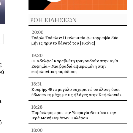
ΡΟΗ ΕΙΔΗΣΕΩΝ
20:00
Τσάρλι Τσάπλιν: Η τελευταία φωτογραφία δύο
μήνες πριν το θάνατό του [εικόνα]
19:30
Οι Αδελφοί Καραβιώτη τραγουδούν στην Αγία
ς
Ευφημία – Μια βραδιά αφιερωμένη στην
ού
κεφαλονίτικη παράδοση
18:31
Κουρής: «Ένα μεγάλο ευχαριστώ σε όλους όσοι
έδωσαν τη μάχη με τις φλόγες στην Κεφαλονιά»
α
18:28
Παράκληση προς την Υπεραγία Θεοτόκο στην
Ιερά Μονή Θεμάτων Πυλάρου
ύ
18:00