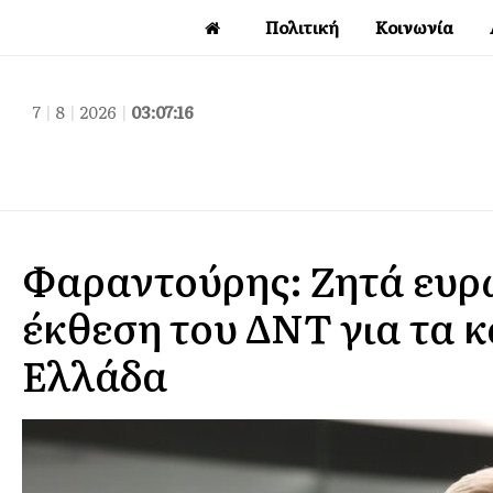
Πολιτική
Κοινωνία
7
|
8
|
2026
|
03:07:17
Φαραντούρης: Ζητά ευρ
έκθεση του ΔΝΤ για τα κ
Ελλάδα