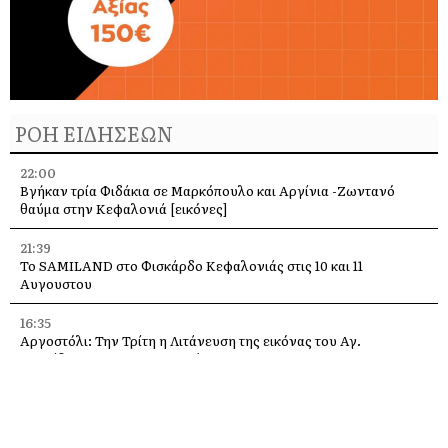
ΡΟΗ ΕΙΔΗΣΕΩΝ
22:00
Βγήκαν τρία Φιδάκια σε Μαρκόπουλο και Αργίνια -Ζωντανό
θαύμα στην Κεφαλονιά [εικόνες]
21:39
Το SAMILAND στο Φισκάρδο Κεφαλονιάς στις 10 και 11
Αυγουστου
16:35
Αργοστόλι: Την Τρίτη η Λιτάνευση της εικόνας του Αγ.
Σπυρίδωνα για τους σεισμούς του 53
13:58
Η Ελένη Μενεγάκη στο Φισκάρδο, στο εστιατόριο της Τασίας