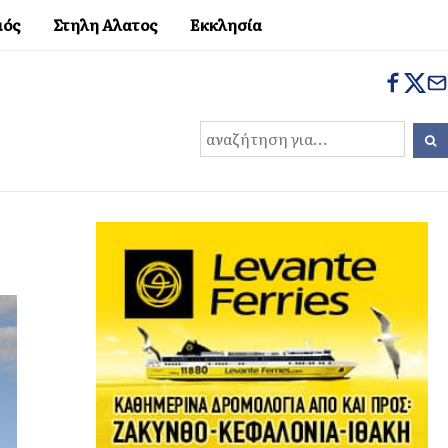
μός
Στηλη Αλατος
Εκκλησία