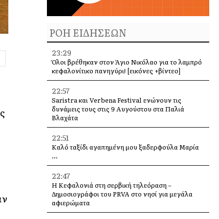
ΡΟΗ ΕΙΔΗΣΕΩΝ
23:29
Όλοι βρέθηκαν στον Άγιο Νικόλαο για το λαμπρό
κεφαλονίτικο πανηγύρι! [εικόνες +βίντεο]
22:57
Saristra και Verbena Festival ενώνουν τις
δυνάμεις τους στις 9 Αυγούστου στα Παλιά
ς
Βλαχάτα
22:51
Καλό ταξίδι αγαπημένη μου ξαδερφούλα Μαρία
…
22:47
Η Κεφαλονιά στη σερβική τηλεόραση –
Δημοσιογράφοι του PRVA στο νησί για μεγάλα
αν
αφιερώματα