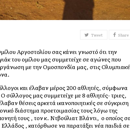
Tweet
Share
Ομίλου Αργοστολίου σας κάνει γνωστό ότι την
γιάκ του ομίλου μας συμμετείχε σε αγώνες που
ργάνωση με την Ομοσπονδία μας, στις Ολυμπιακέ
ώνα.
ύλλογοι και έλαβαν μέρος 200 αθλητές, σύμφωνα
 Ο σύλλογος μας συμμετείχε με 8 αθλητές- τριες,
τέλαβαν θέσεις αρκετά ικανοποιητικές σε σύγκριση
 χρονικό διάστημα προετοιμασίας τους λόγω της
ονητή τους , τον κ. Ντβούλιατ Βλάντι, ο οποίος σ
ς Ελλάδος , κατόρθωσε να παρατάξει νέα παιδιά σε