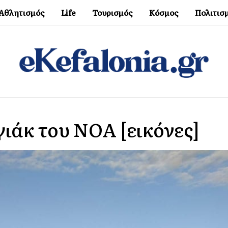
Αθλητισμός
Life
Τουρισμός
Κόσμος
Πολιτισ
γιάκ του ΝΟΑ [εικόνες]