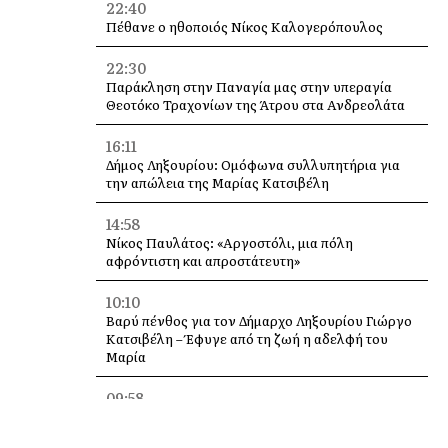
22:40
Πέθανε ο ηθοποιός Νίκος Καλογερόπουλος
22:30
Παράκληση στην Παναγία μας στην υπεραγία
Θεοτόκο Τραχονίων της Άτρου στα Ανδρεολάτα
16:11
Δήμος Ληξουρίου: Ομόφωνα συλλυπητήρια για
την απώλεια της Μαρίας Κατσιβέλη
14:58
Νίκος Παυλάτος: «Αργοστόλι, μια πόλη
αφρόντιστη και απροστάτευτη»
10:10
Βαρύ πένθος για τον Δήμαρχο Ληξουρίου Γιώργο
Κατσιβέλη – Έφυγε από τη ζωή η αδελφή του
Μαρία
09:58
Καραθανασόπουλος από Κεφαλονιά: “Κάθε
καλοκαίρι πυρκαγιές, κάθε χειμώνα πλημμύρες” –