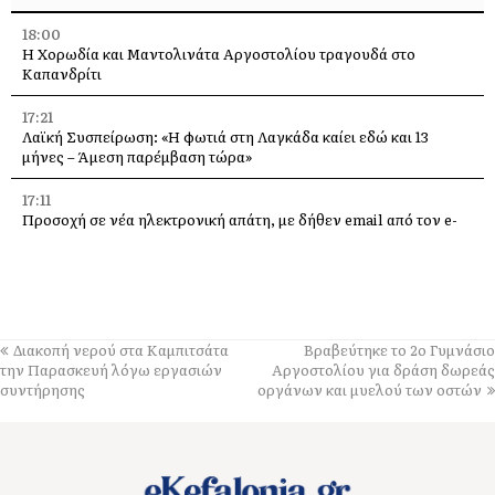
18:00
Η Χορωδία και Μαντολινάτα Αργοστολίου τραγουδά στο
Καπανδρίτι
17:21
Λαϊκή Συσπείρωση: «Η φωτιά στη Λαγκάδα καίει εδώ και 13
μήνες – Άμεση παρέμβαση τώρα»
17:11
Προσοχή σε νέα ηλεκτρονική απάτη, με δήθεν email από τον e-
ΕΦΚΑ
16:06
Με κάθε επισημότητα ο εορτασμός της Μεταμόρφωσης του
Σωτήρος στον Πόρο [εικόνες +βίντεο]
Διακοπή νερού στα Καμπιτσάτα
Βραβεύτηκε το 2ο Γυμνάσιο
16:00
την Παρασκευή λόγω εργασιών
Αργοστολίου για δράση δωρεάς
«Βούλιαξε» η Κεφαλονιά από κόσμο – 4 κρουαζιερόπλοια και
συντήρησης
οργάνων και μυελού των οστών
χιλιάδες επισκέπτες σε Αργοστόλι και Σάμη
15:01
Τρικούβερτο γλέντι στο Πανηγύρι του Σωτήρος στα Τραυλιάτα
[εικόνες +βίντεο]