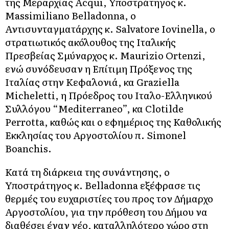
της Μεραρχίας Acqui, Υποστράτηγος κ.
Massimiliano Belladonna, ο
Αντισυνταγματάρχης κ. Salvatore Iovinella, o
στρατιωτικός ακόλουθος της Ιταλικής
Πρεσβείας Σμύναρχος κ. Maurizio Ortenzi,
ενώ συνόδευσαν η Επίτιμη Πρόξενος της
Ιταλίας στην Κεφαλονιά, κα Graziella
Micheletti, η Πρόεδρος του Ιταλο-Ελληνικού
Συλλόγου “Μediterraneo”, κα Clotilde
Perrotta, καθώς και o εφημέριος της Καθολικής
Εκκλησίας του Αργοστολίου π. Simonel
Boanchis.
Κατά τη διάρκεια της συνάντησης, ο
Υποστράτηγος κ. Belladonna εξέφρασε τις
θερμές του ευχαριστίες του προς τον Δήμαρχο
Αργοστολίου, για την πρόθεση του Δήμου να
διαθέσει έναν νέο, καταλληλότερο χώρο στη