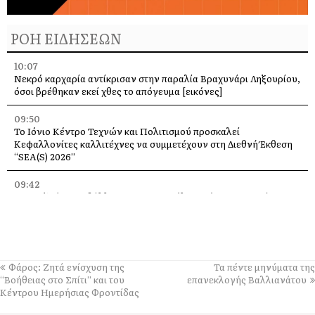
ΡΟΗ ΕΙΔΗΣΕΩΝ
10:07
Νεκρό καρχαρία αντίκρισαν στην παραλία Βραχυνάρι Ληξουρίου,
όσοι βρέθηκαν εκεί χθες το απόγευμα [εικόνες]
09:50
Το Ιόνιο Κέντρο Τεχνών και Πολιτισμού προσκαλεί
Κεφαλλονίτες καλλιτέχνες να συμμετέχουν στη Διεθνή Έκθεση
“SEA(S) 2026”
09:42
Στο Ληξούρι αναβάλλεται η «Βαρκαρόλα». Νέα ημερομηνία 17
Αυγούστου
08:59
Λαϊκή Συσπείρωση Ληξουρίου: Θερμά συλλυπητήρια στον
Δήμαρχο Γιώργο Κατσιβέλη για την απώλεια της αδελφής του
Φάρος: Ζητά ενίσχυση της
Τα πέντε μηνύματα της
Μαρίας
“Βοήθειας στο Σπίτι” και του
επανεκλογής Βαλλιανάτου
Κέντρου Ημερήσιας Φροντίδας
08:51
Με επιτυχία και μεγάλοι συμμετοχή επέστρεψε ο 32ος