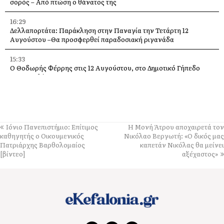
σορός – Από πτώση ο θάνατος της
16:29
Δελλαπορτάτα: Παράκληση στην Παναγία την Τετάρτη 12
Αυγούστου –Θα προσφερθεί παραδοσιακή ριγανάδα
15:33
Ο Θοδωρής Φέρρης στις 12 Αυγούστου, στο Δημοτικό Γήπεδο
Αργοστολίου
13:59
Απόψε τα εγκαίνια της έκθεσης του Κώστα Ευαγγελάτου στη
σύγχρονη πινακοθήκη “villa Ροδόπη”
Ιόνιο Πανεπιστήμιο: Επίτιμος
Η Μονή Άτρου αποχαιρετά τον
11:58
καθηγητής ο Οικουμενικός
Νικόλαο Βεργωτή: «Ο δικός μας
Δύο παλέτες εμφιαλωμένο νερό στους εθελοντές Ελειού–
Πατριάρχης Βαρθολομαίος
καπετάν Νικόλας θα μείνει
Πρόννων – Το «ευχαριστώ» στον Χρήστο Κόκκολη
[βίντεο]
αξέχαστος»
11:55
Μια διαφορετική παράκληση της Παναγίας πάνω στα βράχια της
Λίμπας στις Μηνιές [εικόνες]
11:00
Φινλανδία: Οι τάρανδοι θύματα του κύματος ζέστης