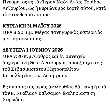
Πνεύματος εἰς τὸν Ἱερὸν Ναὸν Ἁγίας Τριάδος
Ληξουρίου, ὡς ἡ κυριώνυμος ἑορτὴ αὐτοῦ, κατὰ
τὸ κάτωθι πρόγραμμα:
ΚΥΡΙΑΚΗ 31 ΜΑΪΟΥ 2026
ΩΡΑ 8:30 μ.μ. Μέγας πανηγυρικὸς ἑσπερινὸς
μετ’ ἀρτοκλασίας.
ΔΕΥΤΕΡΑ 1 ΙΟΥΝΙΟΥ 2026
ΩΡΑ 7:30 π.μ. Ὄρθρος καὶ ἐν συνεχείᾳ
ἀρχιερατικὴ Θεία Λειτουργία, προεξάρχοντος
τοῦ Σεβασμιωτάτου Μητροπολίτου
Κεφαλληνίας κ.κ. Δημητρίου.
Εἰς ἁπάσας τὰς ἱερὰς ἀκολουθίας θὰ ψάλῃ ἡ ὑπὸ
τὸν κ. Νικόλαον Βάλσαμον Ἐκκλησιαστικὴ
Χορωδία.