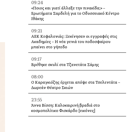
09:24
«Ποιος και γιατί άλλαξε την πινακίδα;» –
Ερωτήματα Σαρδελή για το Οδυσσειακό Κέντρο
Ιθάκης
09:21
ΑΕΚ Κεφαλονιάς: Ξεκίνησαν οι εγγραφές στις
Ακαδημίες – Η νέα γενιά του ποδοσφαίρου
μπαίνει στο γήπεδο
09:17
Βρέθηκε σκυλί στα Τζανετάτα Σάμης
08:00
Ο Καραγκιόζης έρχεται απόψε στα Τσελεντάτα –
Δωρεάν Θέατρο Σκιών
23:55
Άννα Βίσση: Καλοκαιρινή βραδιά στο
κοσμοπολίτικο Φισκάρδο [εικόνες]
16:48
Λυκαβηττός: Σε 57χρονη γυναίκα από την Κυψέλη