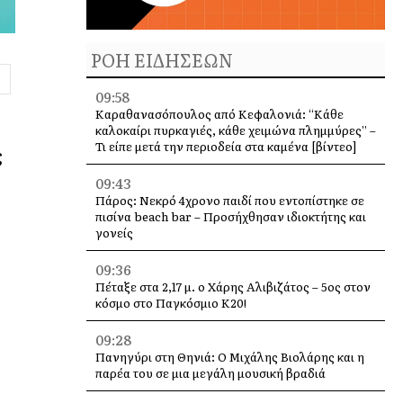
ΡΟΗ ΕΙΔΗΣΕΩΝ
09:58
Καραθανασόπουλος από Κεφαλονιά: “Κάθε
καλοκαίρι πυρκαγιές, κάθε χειμώνα πλημμύρες” –
Τι είπε μετά την περιοδεία στα καμένα [βίντεο]
ς
09:43
Πάρος: Νεκρό 4χρονο παιδί που εντοπίστηκε σε
πισίνα beach bar – Προσήχθησαν ιδιοκτήτης και
γονείς
09:36
Πέταξε στα 2,17 μ. ο Χάρης Αλιβιζάτος – 5ος στον
κόσμο στο Παγκόσμιο Κ20!
09:28
Πανηγύρι στη Θηνιά: Ο Μιχάλης Βιολάρης και η
παρέα του σε μια μεγάλη μουσική βραδιά