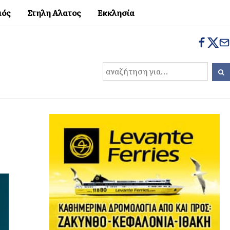
μός
Στηλη Αλατος
Εκκλησία