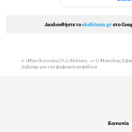
Ακολουθήστε το
ekefalonia.gr
στο Goog
«Μην Πιστεύεις Ό,τι Βλέπεις…»: Ο Μανώλης Σφακ
Ληξούρι για την ψηφιακή ασφάλεια
Κοινωνία