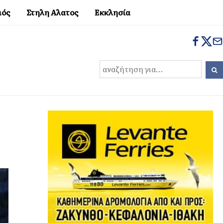
μός
Στηλη Αλατος
Εκκλησία