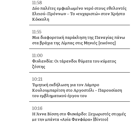
11:58
Δύο παλέτες εμφιαλωμένο νερό στους εθελοντές
Ελειού–Πρόννων – Το «ευχαριστώ» στον Χρήστο
Κόκκολη
11:55
Μια διαφορετική παράκληση της Παναγίας πάνω
στα βράχια της Λίμπας στις Μηνιές [εικόνες]
11:00
Φινλανδία: Οι τάρανδοι θύματα του κύματος
ζέστης
10:21
Τιμητική εκδήλωση για τον Λάμπρο
Κουλουμπαρίτση στο Αργοστόλι – Παρουσίαση
του εμβληματικού έργου του
10:16
Η Άννα Βίσση στο Φισκάρδο: Ξεχωριστές στιγμές
με την μπάντα «Αγία Φανφάρα» [βίντεο]
10:00