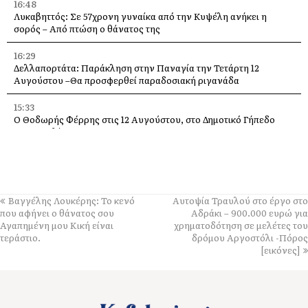
16:48
Λυκαβηττός: Σε 57χρονη γυναίκα από την Κυψέλη ανήκει η
σορός – Από πτώση ο θάνατος της
16:29
Δελλαπορτάτα: Παράκληση στην Παναγία την Τετάρτη 12
Αυγούστου –Θα προσφερθεί παραδοσιακή ριγανάδα
15:33
Ο Θοδωρής Φέρρης στις 12 Αυγούστου, στο Δημοτικό Γήπεδο
Αργοστολίου
13:59
Απόψε τα εγκαίνια της έκθεσης του Κώστα Ευαγγελάτου στη
σύγχρονη πινακοθήκη “villa Ροδόπη”
Βαγγέλης Λουκέρης: Το κενό
Αυτοψία Τραυλού στο έργο στο
11:58
που αφήνει ο θάνατος σου
Αδράκι – 900.000 ευρώ για
Δύο παλέτες εμφιαλωμένο νερό στους εθελοντές Ελειού–
Αγαπημένη μου Κική είναι
χρηματοδότηση σε μελέτες του
Πρόννων – Το «ευχαριστώ» στον Χρήστο Κόκκολη
τεράστιο.
δρόμου Αργοστόλι -Πόρος
[εικόνες]
11:55
Μια διαφορετική παράκληση της Παναγίας πάνω στα βράχια της
Λίμπας στις Μηνιές [εικόνες]