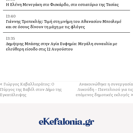
Η Ελένη Μενεγάκη στο Φισκάρδο, στο εστιατόριο της Τασίας
13:40
Γιάννης Τρεπεκλής: Τιμή στη μνήμη του Αθανασίου Μπεσλεμέ
και σε όσους δίνουν τη μάχη με τις φλόγες
13:35
Δημήτρης Μπάσης στην Αγία Ευφημία: Μεγάλη συναυλία με
ελεύθερη είσοδο στις 12 Αυγούστου
13:30
Οι εκδηλώσεις στον Δήμο Αργοστολίου το τριήμερο 7, 8 και 9
Αυγούστου
13:28
Γιώργος Καβαλλιεράτος: Ο
Ανακοινώθηκε η συνεργασία
Ένα μεγάλο «ευχαριστώ» στα Νοσοκομεία Κεφαλονιάς –
Πύργος της Βαβέλ στον Δήμο της
Λυκούδη – Παντελειού για τις
«Στάθηκαν δίπλα μας σε μια πολύ δύσκολη στιγμή»
Εγκατάλειψης
επόμενες δημοτικές εκλογές
13:25
Στον “εθνικό κήρυκα” η αυθεντική πλευρά του νησιού. Από
Φτέρη και Κουτσουπιά μέχρι Κουρκουμελάτα, Αίνο και
παραδοσιακά πανηγύρια
13:10