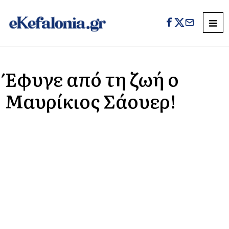
Έφυγε από τη ζωή ο
Μαυρίκιος Σάουερ!