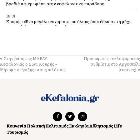
βραδιά αφιερωμένη στην κεφαλονίτικη παράδοση
18:31
Κουρής: «Ένα μεγάλο ευχαριστώ σε όλους όσοι έδωσαν τη μάχη
με τις φλόγες στην Κεφαλονιά»
18:28
Παράκληση προς την Υπεραγία Θεοτόκο στην Ιερά Μονή
Θεμάτων Πυλάρου
Στην βάση της ΜΑΕΔΥ
Προσωρινές κυκλοφοριακές
18:00
Κεφαλονιάς ο Σωτ. Κουρής –
ρυθμίσεις στο Αργοστόλι
Η Χορωδία και Μαντολινάτα Αργοστολίου τραγουδά στο
Μήνυμα στήριξης στους πιλότους
[εικόνες]
Καπανδρίτι
17:21
Λαϊκή Συσπείρωση: «Η φωτιά στη Λαγκάδα καίει εδώ και 13
μήνες – Άμεση παρέμβαση τώρα»
17:11
Προσοχή σε νέα ηλεκτρονική απάτη, με δήθεν email από τον e-
ΕΦΚΑ
Κοινωνία
Πολιτική
Πολιτισμός
Εκκλησία
Αθλητισμός
Life
Τουρισμός
16:52
Προβλήματα στην υδροδότηση της Σκάλας