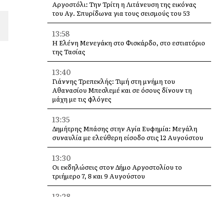
Αργοστόλι: Την Τρίτη η Λιτάνευση της εικόνας
του Αγ. Σπυρίδωνα για τους σεισμούς του 53
13:58
Η Ελένη Μενεγάκη στο Φισκάρδο, στο εστιατόριο
της Τασίας
13:40
Γιάννης Τρεπεκλής: Τιμή στη μνήμη του
Αθανασίου Μπεσλεμέ και σε όσους δίνουν τη
μάχη με τις φλόγες
13:35
Δημήτρης Μπάσης στην Αγία Ευφημία: Μεγάλη
συναυλία με ελεύθερη είσοδο στις 12 Αυγούστου
13:30
Οι εκδηλώσεις στον Δήμο Αργοστολίου το
τριήμερο 7, 8 και 9 Αυγούστου
13:28
Ένα μεγάλο «ευχαριστώ» στα Νοσοκομεία
Κεφαλονιάς – «Στάθηκαν δίπλα μας σε μια πολύ