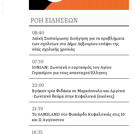
ΡΟΗ ΕΙΔΗΣΕΩΝ
08:40
Λαϊκή Συσπείρωση: Εισήγηση για τα προβλήματα
των σχολείων στο Δήμο Ληξουρίου ενόψει της
νέας σχολικής χρονιάς
07:30
IONIAN: Ζωντανά o εορτασμός του Αγίου
Γερασίμου για τους απανταχού Έλληνες
22:00
Βγήκαν τρία Φιδάκια σε Μαρκόπουλο και Αργίνια
-Ζωντανό θαύμα στην Κεφαλονιά [εικόνες]
21:39
Το SAMILAND στο Φισκάρδο Κεφαλονιάς στις 10
και 11 Αυγουστου
16:35