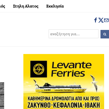
μός
Στηλη Αλατος
Εκκλησία