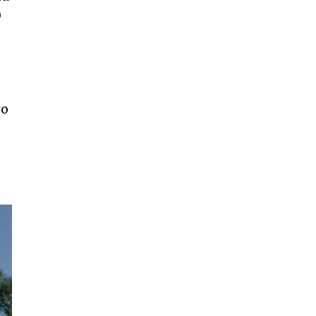
υ
08:48
Στο Εργατικό Κέντρο Κεφαλονιάς η παρουσίαση
του βιβλίου του Λάμπρου Κουλουμπαρίτση
06:16
Στην ΕΠΣΚΙ ο Γιάννης Λυκούδης – Συνάντηση με
τον νέο Πρόεδρο Βαγγέλη Μαζαράκη
το
20:00
Τσάρλι Τσάπλιν: Η τελευταία φωτογραφία δύο
μήνες πριν το θάνατό του [εικόνα]
19:30
Οι Αδελφοί Καραβιώτη τραγουδούν στην Αγία
Ευφημία – Μια βραδιά αφιερωμένη στην
κεφαλονίτικη παράδοση
18:31
Κουρής: «Ένα μεγάλο ευχαριστώ σε όλους όσοι
έδωσαν τη μάχη με τις φλόγες στην Κεφαλονιά»
18:28