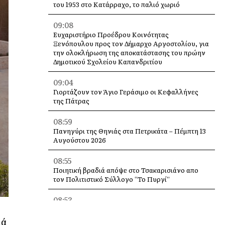
του 1953 στο Κατάρραχο, το παλιό χωριό
09:08
Ευχαριστήριο Προέδρου Κοινότητας
Ξενόπουλου προς τον Δήμαρχο Αργοστολίου, για
την ολοκλήρωση της αποκατάστασης του πρώην
Δημοτικού Σχολείου Καπανδριτίου
09:04
Γιορτάζουν τον Άγιο Γεράσιμο οι Κεφαλλήνες
της Πάτρας
08:59
Πανηγύρι της Θηνιάς στα Πετρικάτα – Πέμπτη 13
Αυγούστου 2026
08:55
Ποιητική βραδιά απόψε στο Τσακαρισιάνο απο
τον Πολιτιστικό Σύλλογο “Το Πυργί”
08:53
Λειβαθώνιος, επί χρόνια εικόνες, όταν οι
άνθρωποι θέλουν, μπορούν! [εικόνες]
ιά