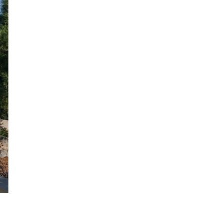
Παράκληση προς την Υπεραγία Θεοτόκο στην
Ιερά Μονή Θεμάτων Πυλάρου
18:00
Η Χορωδία και Μαντολινάτα Αργοστολίου
τραγουδά στο Καπανδρίτι
17:21
Λαϊκή Συσπείρωση: «Η φωτιά στη Λαγκάδα καίει
εδώ και 13 μήνες – Άμεση παρέμβαση τώρα»
17:11
Προσοχή σε νέα ηλεκτρονική απάτη, με δήθεν
email από τον e-ΕΦΚΑ
16:52
Προβλήματα στην υδροδότηση της Σκάλας