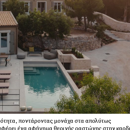
ιτότητα, ποντάροντας μονάχα στα απολύτως
σφέρει ένα αφήγημα θερινής ραστώνης στην καρδ