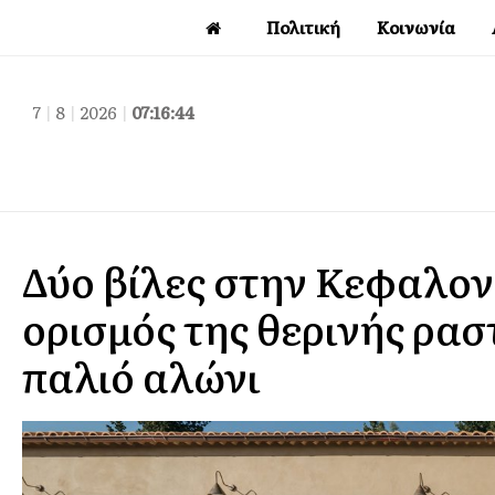
Πολιτική
Κοινωνία
7
|
8
|
2026
|
07:16:46
Δύο βίλες στην Κεφαλον
ορισμός της θερινής ρασ
παλιό αλώνι