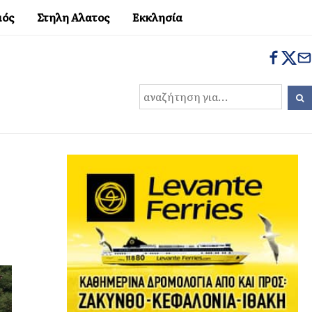
μός
Στηλη Αλατος
Εκκλησία