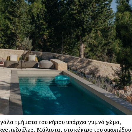
μεγάλα τμήματα του κήπου υπάρχει γυμνό χώμα,
κες πεζούλες. Μάλιστα, στο κέντρο του οικοπέδου