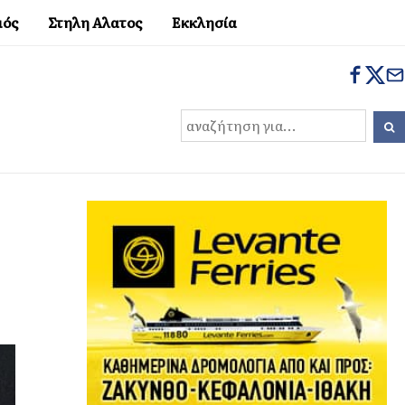
μός
Στηλη Αλατος
Εκκλησία