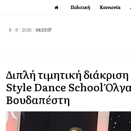
Πολιτική
Κοινωνία
8
|
8
|
2026
|
04:13:59
Διπλή τιμητική διάκριση
Style Dance School Όλγ
Βουδαπέστη