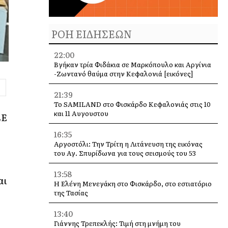
ΡΟΗ ΕΙΔΗΣΕΩΝ
22:00
Βγήκαν τρία Φιδάκια σε Μαρκόπουλο και Αργίνια
-Ζωντανό θαύμα στην Κεφαλονιά [εικόνες]
21:39
Το SAMILAND στο Φισκάρδο Κεφαλονιάς στις 10
και 11 Αυγουστου
LE
16:35
Αργοστόλι: Την Τρίτη η Λιτάνευση της εικόνας
του Αγ. Σπυρίδωνα για τους σεισμούς του 53
13:58
αι
Η Ελένη Μενεγάκη στο Φισκάρδο, στο εστιατόριο
ς
της Τασίας
13:40
Γιάννης Τρεπεκλής: Τιμή στη μνήμη του