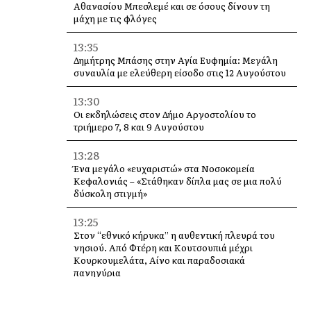
Αθανασίου Μπεσλεμέ και σε όσους δίνουν τη
μάχη με τις φλόγες
13:35
Δημήτρης Μπάσης στην Αγία Ευφημία: Μεγάλη
συναυλία με ελεύθερη είσοδο στις 12 Αυγούστου
13:30
Οι εκδηλώσεις στον Δήμο Αργοστολίου το
τριήμερο 7, 8 και 9 Αυγούστου
13:28
Ένα μεγάλο «ευχαριστώ» στα Νοσοκομεία
Κεφαλονιάς – «Στάθηκαν δίπλα μας σε μια πολύ
δύσκολη στιγμή»
13:25
Στον “εθνικό κήρυκα” η αυθεντική πλευρά του
νησιού. Από Φτέρη και Κουτσουπιά μέχρι
Κουρκουμελάτα, Αίνο και παραδοσιακά
πανηγύρια
13:10