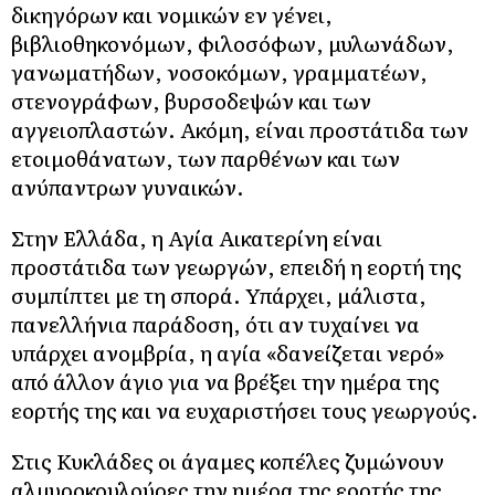
δικηγόρων και νομικών εν γένει,
βιβλιοθηκονόμων, φιλοσόφων, μυλωνάδων,
γανωματήδων, νοσοκόμων, γραμματέων,
στενογράφων, βυρσοδεψών και των
αγγειοπλαστών. Ακόμη, είναι προστάτιδα των
ετοιμοθάνατων, των παρθένων και των
ανύπαντρων γυναικών.
Στην Ελλάδα, η Αγία Αικατερίνη είναι
προστάτιδα των γεωργών, επειδή η εορτή της
συμπίπτει με τη σπορά. Υπάρχει, μάλιστα,
πανελλήνια παράδοση, ότι αν τυχαίνει να
υπάρχει ανομβρία, η αγία «δανείζεται νερό»
από άλλον άγιο για να βρέξει την ημέρα της
εορτής της και να ευχαριστήσει τους γεωργούς.
Στις Κυκλάδες οι άγαμες κοπέλες ζυμώνουν
αλμυροκουλούρες την ημέρα της εορτής της