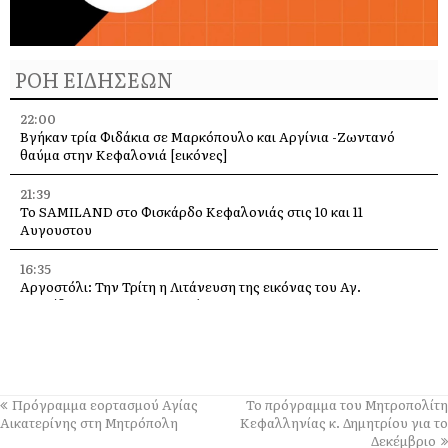
ΡΟΗ ΕΙΔΗΣΕΩΝ
22:00
Βγήκαν τρία Φιδάκια σε Μαρκόπουλο και Αργίνια -Ζωντανό
θαύμα στην Κεφαλονιά [εικόνες]
21:39
Το SAMILAND στο Φισκάρδο Κεφαλονιάς στις 10 και 11
Αυγουστου
16:35
Αργοστόλι: Την Τρίτη η Λιτάνευση της εικόνας του Αγ.
Σπυρίδωνα για τους σεισμούς του 53
13:58
Η Ελένη Μενεγάκη στο Φισκάρδο, στο εστιατόριο της Τασίας
13:40
Πρόγραμμα εορτασμού Αγίας
Το πρόγραμμα του Μητροπολίτη
Γιάννης Τρεπεκλής: Τιμή στη μνήμη του Αθανασίου Μπεσλεμέ
Αικατερίνης στη Μητρόπολη
Κεφαλληνίας κ. Δημητρίου για το
και σε όσους δίνουν τη μάχη με τις φλόγες
Δεκέμβριο