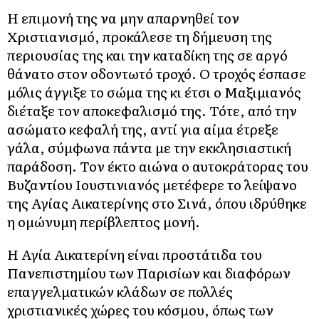
Η επιμονή της να μην απαρνηθεί τον
Χριστιανισμό, προκάλεσε τη δήμευση της
περιουσίας της και την καταδίκη της σε αργό
θάνατο στον οδοντωτό τροχό. Ο τροχός έσπασε
μόλις άγγιξε το σώμα της κι έτσι ο Μαξιμιανός
διέταξε τον αποκεφαλισμό της. Τότε, από την
ασώματο κεφαλή της, αντί για αίμα έτρεξε
γάλα, σύμφωνα πάντα με την εκκλησιαστική
παράδοση. Τον έκτο αιώνα ο αυτοκράτορας του
Βυζαντίου Ιουστινιανός μετέφερε το λείψανο
της Αγίας Αικατερίνης στο Σινά, όπου ιδρύθηκε
η ομώνυμη περίβλεπτος μονή.
Η Αγία Αικατερίνη είναι προστάτιδα του
Πανεπιστημίου των Παρισίων και διαφόρων
επαγγελματικών κλάδων σε πολλές
χριστιανικές χώρες του κόσμου, όπως των