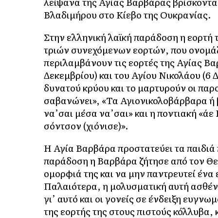
λείψανα της Αγίας Βαρβάρας βρίσκοντα
Βλαδιμήρου στο Κίεβο της Ουκρανίας.
Στην ελληνική λαϊκή παράδοση η εορτή 
τριών συνεχόμενων εορτών, που ονομάζ
περιλαμβάνουν τις εορτές της Αγίας Βα
Δεκεμβρίου) και του Αγίου Νικολάου (6 
δυνατού κρύου και το μαρτυρούν οι παρ
σαβανώνει», «Τα Αγιονικολοβάρβαρα ή β
να’σαι μέσα να’σαι» και η ποντιακή «ά
σόντσον (χιόνισε)».
Η Αγία Βαρβάρα προστατεύει τα παιδιά
παράδοση η Βαρβάρα ζήτησε από τον Θεό
ομορφιά της και να μην παντρευτεί ένα 
Παλαιότερα, η μολυσματική αυτή ασθένε
γι’ αυτό και οι γονείς σε ένδειξη ευγ
της εορτής της στους πιστούς κόλλυβα,