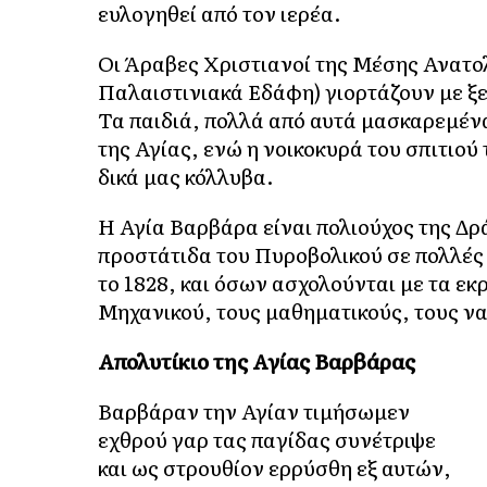
ευλογηθεί από τον ιερέα.
Οι Άραβες Χριστιανοί της Μέσης Ανατολ
Παλαιστινιακά Εδάφη) γιορτάζουν με ξε
Τα παιδιά, πολλά από αυτά μασκαρεμένα
της Αγίας, ενώ η νοικοκυρά του σπιτιού
δικά μας κόλλυβα.
Η Αγία Βαρβάρα είναι πολιούχος της Δρ
προστάτιδα του Πυροβολικού σε πολλές 
το 1828, και όσων ασχολούνται με τα εκ
Μηχανικού, τους μαθηματικούς, τους να
Απολυτίκιο της Αγίας Βαρβάρας
Βαρβάραν την Αγίαν τιμήσωμεν
εχθρού γαρ τας παγίδας συνέτριψε
και ως στρουθίον ερρύσθη εξ αυτών,