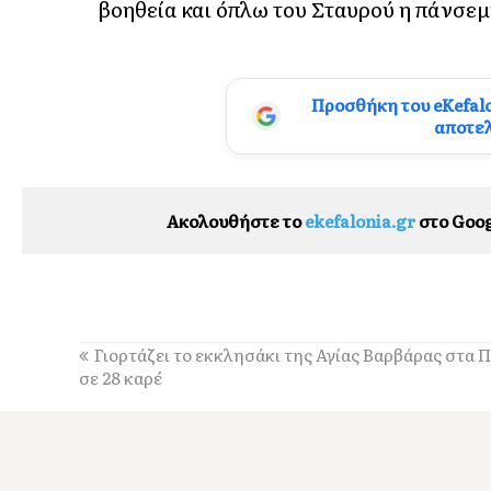
βοηθεία και όπλω του Σταυρού η πάνσεμ
Προσθήκη του eKefal
αποτε
Ακολουθήστε το
ekefalonia.gr
στο Goog
Γιορτάζει το εκκλησάκι της Αγίας Βαρβάρας στα
σε 28 καρέ