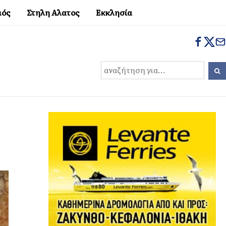
μός
Στηλη Αλατος
Εκκλησία