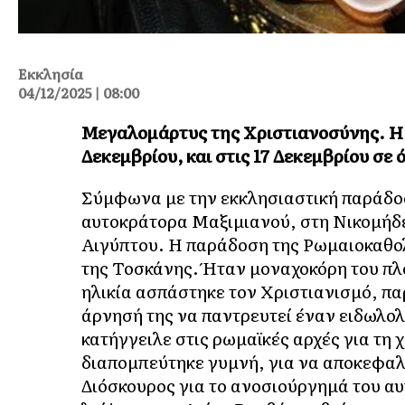
Εκκλησία
04/12/2025 | 08:00
Μεγαλομάρτυς της Χριστιανοσύνης. Η μ
Δεκεμβρίου, και στις 17 Δεκεμβρίου σε
Σύμφωνα με την εκκλησιαστική παράδοσ
αυτοκράτορα Μαξιμιανού, στη Νικομήδε
Αιγύπτου. Η παράδοση της Ρωμαιοκαθολ
της Τοσκάνης. Ήταν μοναχοκόρη του πλ
ηλικία ασπάστηκε τον Χριστιανισμό, πα
άρνησή της να παντρευτεί έναν ειδωλολ
κατήγγειλε στις ρωμαϊκές αρχές για τη 
διαπομπεύτηκε γυμνή, για να αποκεφαλισ
Διόσκουρος για το ανοσιούργημά του αυ