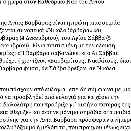
ι σήμερα στον Καθεδρικό Ναό του Αγίου
της Αγίας Βαρβάρας είναι η πρώτη μιας σειράς
ονται συνοπτικά «Νικολοβάρβαρα» και
ρβάρας (4 Δεκεμβρίου), του Αγίου Σάββα (5
Δεκεμβρίου). Είναι ταυτισμένη με την έλευση
οιμίες: «Η Βαρβάρα σαβανώνει κι ο Άι Σάββας
ρέχει ή χιονίζει», «Βαρβαρίτσες, Νικολίτσες, όπο
ε Βαρβάρα φύσα, άε Σάββα βρέξον, άε Νικόλα
 που πάσχουν από ευλογιά, επειδή σύμφωνα με μια
 να προσβληθεί από ευλογιά για να χάσει την
ειδωλολάτρη που προόριζε γι’ αυτήν ο πατέρας της
ια «θέριζε» και άφηνε μόνιμα σημάδια στα παιδιά
νωμοσύνης για την Αγία Βαρβάρα πρόσφεραν ανήμερ
 κολλυβόζουμο ή μελόπιτα, που προηγουμένως είχ