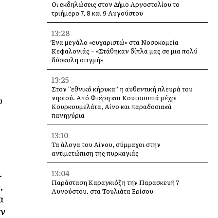
Οι εκδηλώσεις στον Δήμο Αργοστολίου το
τριήμερο 7, 8 και 9 Αυγούστου
13:28
Ένα μεγάλο «ευχαριστώ» στα Νοσοκομεία
Κεφαλονιάς – «Στάθηκαν δίπλα μας σε μια πολύ
δύσκολη στιγμή»
13:25
Στον “εθνικό κήρυκα” η αυθεντική πλευρά του
νησιού. Από Φτέρη και Κουτσουπιά μέχρι
υ
Κουρκουμελάτα, Αίνο και παραδοσιακά
πανηγύρια
13:10
Τα άλογα του Αίνου, σύμμαχοι στην
αντιμετώπιση της πυρκαγιάς
.
13:04
Παράσταση Καραγκιόζη την Παρασκευή 7
,
Αυγούστου, στα Τουλιάτα Ερίσου
α
αν
12:49