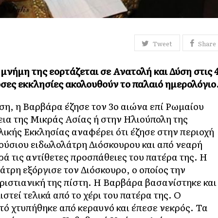
Tweet
Share
νήμη της εορτάζεται σε Ανατολή και Δύση στις 
 όσες εκκλησίες ακολουθούν το παλαιό ημερολόγιο
η, η Βαρβάρα έζησε τον 3ο αιώνα επί Ρωμαίου
ια της Μικράς Ασίας ή στην Ηλιούπολη της
ικής Εκκλησίας αναφέρει ότι έζησε στην περιοχή
ούσιου ειδωλολάτρη Διόσκουρου και από νεαρή
ρά τις αντίθετες προσπάθειες του πατέρα της. Η
άτρη εξόργισε τον Διόσκουρο, ο οποίος την
χριστιανική της πίστη. Η Βαρβάρα βασανίστηκε και
τεί τελικά από το χέρι του πατέρα της. Ο
τό χτυπήθηκε από κεραυνό και έπεσε νεκρός. Τα