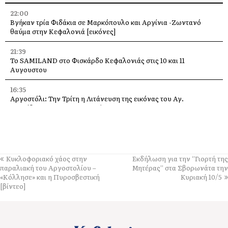
22:00
Βγήκαν τρία Φιδάκια σε Μαρκόπουλο και Αργίνια -Ζωντανό
θαύμα στην Κεφαλονιά [εικόνες]
21:39
Το SAMILAND στο Φισκάρδο Κεφαλονιάς στις 10 και 11
Αυγουστου
16:35
Αργοστόλι: Την Τρίτη η Λιτάνευση της εικόνας του Αγ.
Σπυρίδωνα για τους σεισμούς του 53
13:58
Η Ελένη Μενεγάκη στο Φισκάρδο, στο εστιατόριο της Τασίας
13:40
Κυκλοφοριακό χάος στην
Εκδήλωση για την ‘’Γιορτή της
Γιάννης Τρεπεκλής: Τιμή στη μνήμη του Αθανασίου Μπεσλεμέ
παραλιακή του Αργοστολίου –
Μητέρας’’ στα Σβορωνάτα την
και σε όσους δίνουν τη μάχη με τις φλόγες
«Κόλλησε» και η Πυροσβεστική
Κυριακή 10/5
[βίντεο]
13:35
Δημήτρης Μπάσης στην Αγία Ευφημία: Μεγάλη συναυλία με
ελεύθερη είσοδο στις 12 Αυγούστου