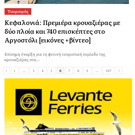
Τουρισμός
Κεφαλονιά: Πρεμιέρα κρουαζιέρας με
δύο πλοία και 740 επισκέπτες στο
Αργοστόλι [εικόνες +βίντεο]
Επίσημη έναρξη για τη φετινή τουριστική περίοδο της
κρουαζιέρας στα...
1
…
3
4
5
6
7
8
9
…
367