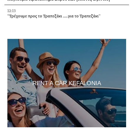
12:13
“Τρέχουμε προς το Τραπεζάκι ….για το Τραπεζάκι”
11:16
Δροσερή, υγιεινή και δυναμωτική σαλάτα με φρέσκα σύκα,
καρύδια και φέτα, για να απολαύσετε το καλοκαίρι
11:09
Τα Τραυλιάτα γιόρτασαν τη Μεταμόρφωση του Σωτήρος
-Πλήθος κόσμου στο Πανηγύρι [εικόνες +βίντεο]
11:07
Σε μία εκκένωση λόγω πυρκαγιάς, θυμήσου: μην αφήσεις πίσω
το κατοικίδιό σου. Τα ζώα δεν είναι αντικείμενα, είναι
RENT A CAR KEFALONIA
οικογένεια
10:49
4 κρουαζιερόπλοια σήμερα στην Κεφαλονιά (3 στο Αργοστόλι, 1
στη Σάμη)
10:38
Ακύρωση της βραδιάς τζαζ μουσικής, στην Πεσσάδα