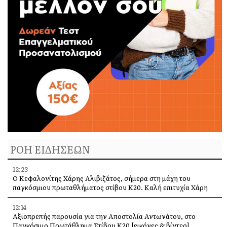
ΡΟΗ ΕΙΔΗΣΕΩΝ
12:23
Ο Κεφαλονίτης Χάρης Αλιβιζάτος, σήμερα στη μάχη του
παγκόσμιου πρωταθλήματος στίβου Κ20. Καλή επιτυχία Χάρη
12:14
Αξιοπρεπής παρουσία για την Αποστολία Αντωνάτου, στο
Παγκόσμιο Πρωτάθλημα Στίβου Κ20 [εικόνες & βίντεο]