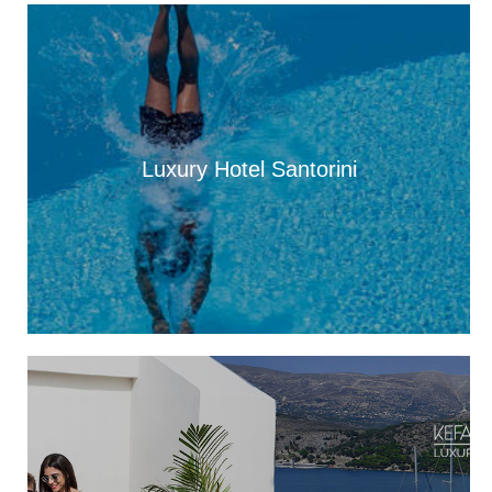
10:28
Αυτοκίνητο τυλίχθηκε στις φλόγες κοντά στην Κοργιαλένειο
Βιβλιοθήκη, στο Αργοστόλι
10:22
Ανάφλεξη στην χωματερή, στην Λαγκάδα
10:14
Luxury Hotel Santorini
Συναυλία της Μαντολινάτας Δήμου Αργοστολίου, στις 7
Αυγούστου στον κήπο Νάπιερ
09:59
Στο βυθό του Ιονίου, το ναυάγιο-φάντασμα του Β΄ Παγκοσμίου
Πολέμου, που ήρθε στο φως μετά από 83 χρόνια, με παγκόσμια
βαρύτητα [εικόνες]
09:49
Καταγγελία Ολυμπίας Τραυλού: τα άλογα του Αίνου
κινδυνεύουν
08:00
Μεταμόρφωση του Σωτήρος: Πότε έγινε και γιατί την
γιορτάζουμε 6 Αυγούστου