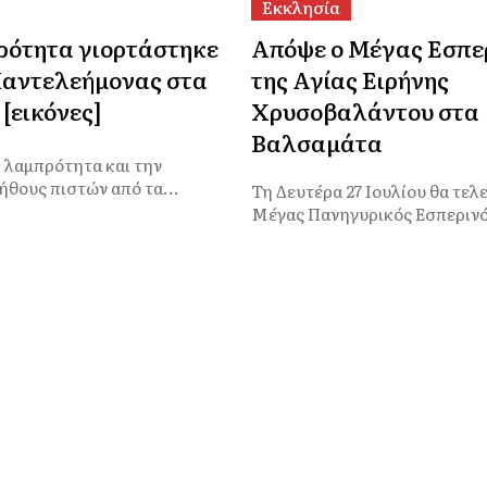
Εκκλησία
ρότητα γιορτάστηκε
Απόψε ο Μέγας Εσπε
Παντελεήμονας στα
της Αγίας Ειρήνης
[εικόνες]
Χρυσοβαλάντου στα
Βαλσαμάτα
η λαμπρότητα και την
ήθους πιστών από τα...
Τη Δευτέρα 27 Ιουλίου θα τελε
Μέγας Πανηγυρικός Εσπερινό