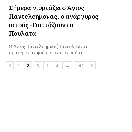
Σήμερα γιορτάζει ο Άγιος
Παντελεήμονας, ο ανάργυρος
ιατρός -Γιορτάζουν τα
Πουλάτα
Ο Αγιος Παντελεήμων (Παντολέων το
πρότερον όνομα) καταγόταν από τη...
1
2
3
4
5
…
499