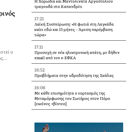
Η Χορωδία και Μαντολινάτα Αργοστολίου
τραγουδά στο Καπανδρίτι
ρινός
17:21
Λαϊκή Συσπείρωση: «Η φωτιά στη Λαγκάδα
καίει εδώ και 13 μήνες – Άμεση παρέμβαση
τώρα»
17:11
στεί ο
Προσοχή σε νέα ηλεκτρονική απάτη, με δήθεν
ς...
email από τον e-ΕΦΚΑ
16:52
Προβλήματα στην υδροδότηση της Σκάλας
16:06
Με κάθε επισημότητα ο εορτασμός της
Μεταμόρφωσης του Σωτήρος στον Πόρο
[εικόνες +βίντεο]
16:00
«Βούλιαξε» η Κεφαλονιά από κόσμο – 4
κρουαζιερόπλοια και χιλιάδες επισκέπτες σε
Αργοστόλι και Σάμη