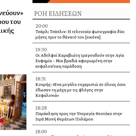
νεύουν»
ΡΟΗ ΕΙΔΗΣΕΩΝ
ρου του
20:00
ικής
Τσάρλι Τσάπλιν: Η τελευταία φωτογραφία δύο
μήνες πριν το θάνατό του [εικόνα]
19:30
Οι Αδελφοί Καραβιώτη τραγουδούν στην Αγία
Ευφημία – Μια βραδιά αφιερωμένη στην
κεφαλονίτικη παράδοση
18:31
Κουρής: «Ένα μεγάλο ευχαριστώ σε όλους όσοι
έδωσαν τη μάχη με τις φλόγες στην
Κεφαλονιά»
18:28
Παράκληση προς την Υπεραγία Θεοτόκο στην
Ιερά Μονή Θεμάτων Πυλάρου
18:00