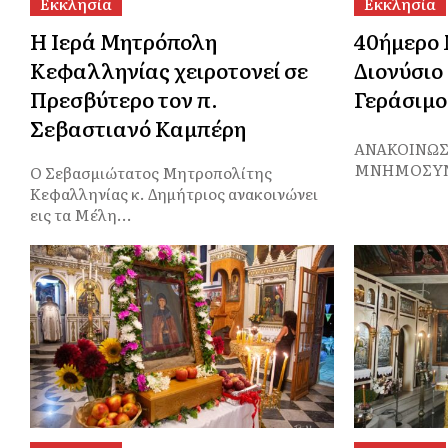
Εκκλησία
Εκκλησία
Η Ιερά Μητρόπολη
40ήμερο 
Κεφαλληνίας χειροτονεί σε
Διονύσιο
Πρεσβύτερο τον π.
Γεράσιμο
Σεβαστιανό Καμπέρη
ΑΝΑΚΟΙΝΩΣΗ
ΜΝΗΜΟΣΥΝΟΥ
O Σεβασμιώτατος Μητροπολίτης
Κεφαλληνίας κ. Δημήτριος ανακοινώνει
εις τα Μέλη...