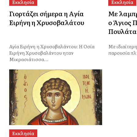
Εκκλησία
Εκκλησία
Γιορτάζει σήμερα η Αγία
Με λαμπ
Ειρήνη η Χρυσοβαλάτου
ο Άγιος 
Πουλάτα 
Αγία Ειρήνη η Χρυσοβαλάντου: Η Οσία
Με ιδιαίτερ
Ειρήνη Χρυσοβαλάντου ηταν
παρουσία πλ
Μικρασιάτισσα...
Εκκλησία