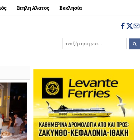
μός
Στηλη Αλατος
Εκκλησία