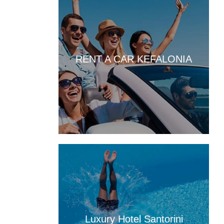
15:01
Τρικούβερτο γλέντι στο Πανηγύρι του Σωτήρος
στα Τραυλιάτα [εικόνες +βίντεο]
14:04
RENT A CAR KEFALONIA
Η Κεφαλονιά πρωταγωνιστεί σε νέα δωρεάν
ψηφιακή τουριστική έκδοση με εξώφυλλο τη
βραβευμένη παραλία Φτέρη
13:59
Εγκαίνια της έκθεσης του Κώστα Ευαγγελάτου
στη σύγχρονη πινακοθήκη “villa Ροδόπη”, στις
8 Αυγούστου
13:37
Διακοπές στο Φισκάρδο κάνουν η Ελένη
Μενεγάκη με τον Μάκη Παντζόπουλο [βίντεο]
13:32
Με λαμπρότητα γιορτάστηκε η Μεταμόρφωση
του Σωτήρος, στα Μαυρικάτα [εικόνες]
Luxury Hotel Santorini