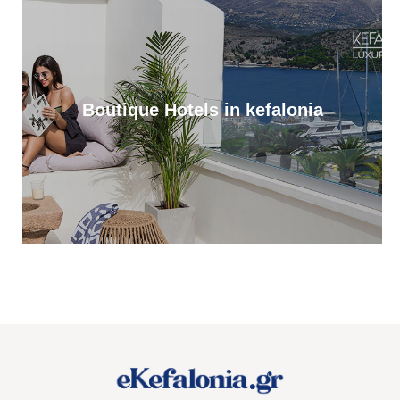
Πρωτοφανής προσέλευση 3.500 ατόμων «βούλιαξε» τον Πόρο
Κεφαλονιάς στο πανηγύρι του Σωτήρος!
12:36
Απονομή υποτροφιών, από το Ίδρυμα Αδελφών Στυλιανού
Τυπάλδου [εικόνες]
Boutique Hotels in kefalonia
12:24
Απόψε, ποιητική βραδιά από τον Πολιτιστικό Σύλλογο “Το
Πυργί”, στο Τσακαρισιάνο
11:56
Αντίστροφη μέτρηση για το Μουσικό Φεστιβάλ “PALI EKEI”, στο
Ληξούρι. Αναλυτικό timeline
11:37
Έφυγε από τη ζωή η Μαρίκα Κασσιανού
11:01
Ζάκυνθος: Πνιγμός 57χρονου Βρετανού στην περιοχή «Πισίνες»
Κερίου
10:17
Στο Tassia Restaurant στο Φισκάρδο ο Κώστας Παπανικολάου