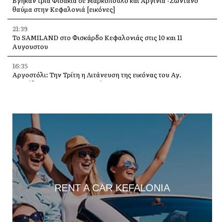
Βγήκαν τρία Φιδάκια σε Μαρκόπουλο και Αργίνια -Ζωντανό
θαύμα στην Κεφαλονιά [εικόνες]
21:39
Το SAMILAND στο Φισκάρδο Κεφαλονιάς στις 10 και 11
Αυγουστου
16:35
Αργοστόλι: Την Τρίτη η Λιτάνευση της εικόνας του Αγ.
Σπυρίδωνα για τους σεισμούς του 53
13:58
Η Ελένη Μενεγάκη στο Φισκάρδο, στο εστιατόριο της Τασίας
13:40
Γιάννης Τρεπεκλής: Τιμή στη μνήμη του Αθανασίου Μπεσλεμέ
και σε όσους δίνουν τη μάχη με τις φλόγες
13:35
Δημήτρης Μπάσης στην Αγία Ευφημία: Μεγάλη συναυλία με
ελεύθερη είσοδο στις 12 Αυγούστου
RENT A CAR KEFALONIA
13:30
Οι εκδηλώσεις στον Δήμο Αργοστολίου το τριήμερο 7, 8 και 9