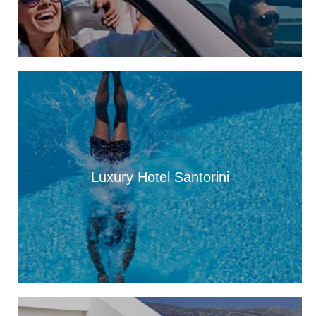
Αυγούστου
13:28
Ένα μεγάλο «ευχαριστώ» στα Νοσοκομεία Κεφαλονιάς –
«Στάθηκαν δίπλα μας σε μια πολύ δύσκολη στιγμή»
13:25
Στον “εθνικό κήρυκα” η αυθεντική πλευρά του νησιού. Από
Φτέρη και Κουτσουπιά μέχρι Κουρκουμελάτα, Αίνο και
παραδοσιακά πανηγύρια
13:10
Τα άλογα του Αίνου, σύμμαχοι στην αντιμετώπιση της
πυρκαγιάς
Luxury Hotel Santorini
13:04
Παράσταση Καραγκιόζη την Παρασκευή 7 Αυγούστου, στα
Τουλιάτα Ερίσου
12:49
Παραδοσιακό πανηγύρι στις 8 Αυγούστου, στον Άγιο Νικόλαο
Ελειού-Πρόννων
12:49