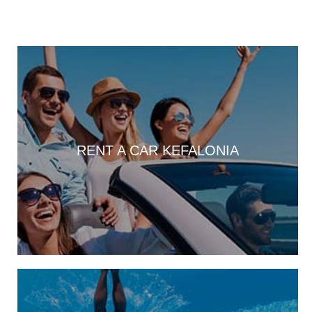
13:30
Οι εκδηλώσεις στον Δήμο Αργοστολίου το τριήμερο 7, 8 και 9
Αυγούστου
13:28
Ένα μεγάλο «ευχαριστώ» στα Νοσοκομεία Κεφαλονιάς –
«Στάθηκαν δίπλα μας σε μια πολύ δύσκολη στιγμή»
13:25
Στον “εθνικό κήρυκα” η αυθεντική πλευρά του νησιού. Από
Φτέρη και Κουτσουπιά μέχρι Κουρκουμελάτα, Αίνο και
RENT A CAR KEFALONIA
παραδοσιακά πανηγύρια
13:10
Τα άλογα του Αίνου, σύμμαχοι στην αντιμετώπιση της
πυρκαγιάς
13:04
Παράσταση Καραγκιόζη την Παρασκευή 7 Αυγούστου, στα
Τουλιάτα Ερίσου
12:49
Παραδοσιακό πανηγύρι στις 8 Αυγούστου, στον Άγιο Νικόλαο