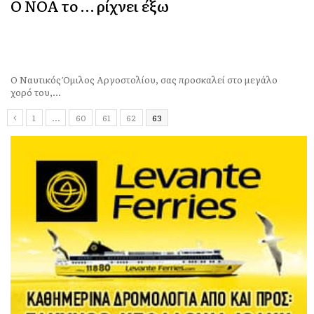
Ο ΝΟΑ το … ρίχνει έξω
Ο Ναυτικός Όμιλος Αργοστολίου, σας προσκαλεί στο μεγάλο
χορό του,...
1
…
60
61
62
63