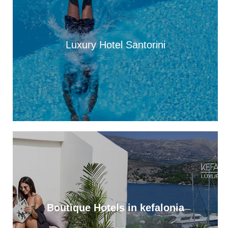
Ελειού-Πρόννων
12:49
Πρωτοφανής προσέλευση 3.500 ατόμων «βούλιαξε» τον Πόρο
Κεφαλονιάς στο πανηγύρι του Σωτήρος!
Luxury Hotel Santorini
12:36
Απονομή υποτροφιών, από το Ίδρυμα Αδελφών Στυλιανού
Τυπάλδου [εικόνες]
12:24
Απόψε, ποιητική βραδιά από τον Πολιτιστικό Σύλλογο “Το
Πυργί”, στο Τσακαρισιάνο
11:56
Αντίστροφη μέτρηση για το Μουσικό Φεστιβάλ “PALI EKEI”, στο
Ληξούρι. Αναλυτικό timeline
11:37
Έφυγε από τη ζωή η Μαρίκα Κασσιανού
11:01
Boutique Hotels in kefalonia
Ζάκυνθος: Πνιγμός 57χρονου Βρετανού στην περιοχή «Πισίνες»
Κερίου