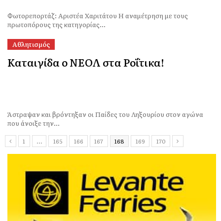
Φωτορεπορτάζ: Αριστέα Χαριτάτου Η αναμέτρηση με τους
πρωτοπόρους της κατηγορίας...
Αθλητισμός
Καταιγίδα ο ΝΕΟΛ στα Ροΐτικα!
Άστραψαν και βρόντηξαν οι Παίδες του Ληξουρίου στον αγώνα
που άνοιξε την...
1
…
165
166
167
168
169
170