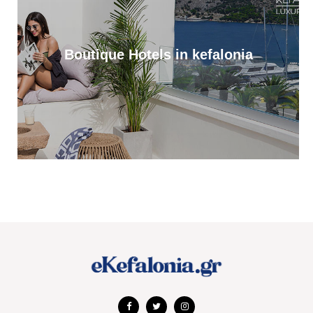
12:36
Απονομή υποτροφιών, από το Ίδρυμα Αδελφών Στυλιανού
Τυπάλδου [εικόνες]
Boutique Hotels in kefalonia
12:24
Απόψε, ποιητική βραδιά από τον Πολιτιστικό Σύλλογο “Το
Πυργί”, στο Τσακαρισιάνο
11:56
Αντίστροφη μέτρηση για το Μουσικό Φεστιβάλ “PALI EKEI”, στο
Ληξούρι. Αναλυτικό timeline
11:37
Έφυγε από τη ζωή η Μαρίκα Κασσιανού
11:01
Ζάκυνθος: Πνιγμός 57χρονου Βρετανού στην περιοχή «Πισίνες»
Κερίου
10:17
Στο Tassia Restaurant στο Φισκάρδο ο Κώστας Παπανικολάου
10:16