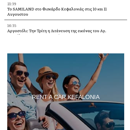
21:39
Το SAMILAND στο Φισκάρδο Κεφαλονιάς στις 10 και 11
Αυγουστου
16:35
Αργοστόλι: Την Τρίτη η Λιτάνευση της εικόνας του Αγ.
Σπυρίδωνα για τους σεισμούς του 53
13:58
Η Ελένη Μενεγάκη στο Φισκάρδο, στο εστιατόριο της Τασίας
13:40
Γιάννης Τρεπεκλής: Τιμή στη μνήμη του Αθανασίου Μπεσλεμέ
και σε όσους δίνουν τη μάχη με τις φλόγες
13:35
Δημήτρης Μπάσης στην Αγία Ευφημία: Μεγάλη συναυλία με
ελεύθερη είσοδο στις 12 Αυγούστου
RENT A CAR KEFALONIA
13:30
Οι εκδηλώσεις στον Δήμο Αργοστολίου το τριήμερο 7, 8 και 9
Αυγούστου
13:28