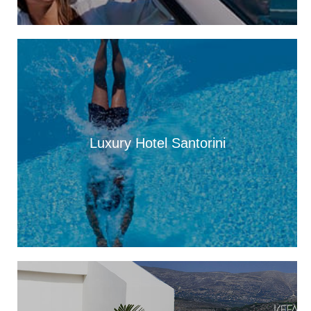
Ένα μεγάλο «ευχαριστώ» στα Νοσοκομεία Κεφαλονιάς –
«Στάθηκαν δίπλα μας σε μια πολύ δύσκολη στιγμή»
13:25
Στον “εθνικό κήρυκα” η αυθεντική πλευρά του νησιού. Από
Φτέρη και Κουτσουπιά μέχρι Κουρκουμελάτα, Αίνο και
παραδοσιακά πανηγύρια
13:10
Τα άλογα του Αίνου, σύμμαχοι στην αντιμετώπιση της
πυρκαγιάς
Luxury Hotel Santorini
13:04
Παράσταση Καραγκιόζη την Παρασκευή 7 Αυγούστου, στα
Τουλιάτα Ερίσου
12:49
Παραδοσιακό πανηγύρι στις 8 Αυγούστου, στον Άγιο Νικόλαο
Ελειού-Πρόννων
12:49
Πρωτοφανής προσέλευση 3.500 ατόμων «βούλιαξε» τον Πόρο
Κεφαλονιάς στο πανηγύρι του Σωτήρος!