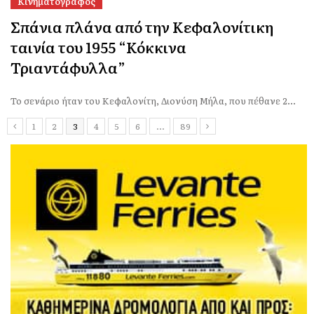
Κινηματογράφος
Σπάνια πλάνα από την Κεφαλονίτικη
ταινία του 1955 “Κόκκινα
Τριαντάφυλλα”
Το σενάριο ήταν του Κεφαλονίτη, Διονύση Μήλα, που πέθανε 2...
1
2
3
4
5
6
…
89