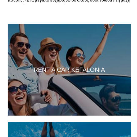
με τις φλόγες στην Κεφαλονιά»
18:28
Παράκληση προς την Υπεραγία Θεοτόκο στην Ιερά Μονή
Θεμάτων Πυλάρου
18:00
Η Χορωδία και Μαντολινάτα Αργοστολίου τραγουδά στο
Καπανδρίτι
17:21
Λαϊκή Συσπείρωση: «Η φωτιά στη Λαγκάδα καίει εδώ και 13
RENT A CAR KEFALONIA
μήνες – Άμεση παρέμβαση τώρα»
17:11
Προσοχή σε νέα ηλεκτρονική απάτη, με δήθεν email από τον e-
ΕΦΚΑ
16:52
Προβλήματα στην υδροδότηση της Σκάλας
16:06
Με κάθε επισημότητα ο εορτασμός της Μεταμόρφωσης του