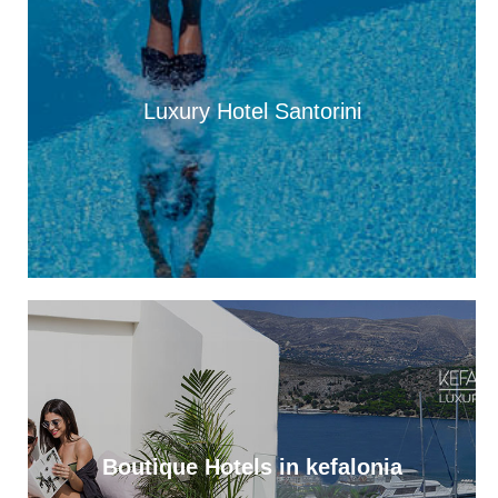
Σωτήρος στον Πόρο [εικόνες +βίντεο]
16:00
«Βούλιαξε» η Κεφαλονιά από κόσμο – 4 κρουαζιερόπλοια και
χιλιάδες επισκέπτες σε Αργοστόλι και Σάμη
Luxury Hotel Santorini
15:01
Τρικούβερτο γλέντι στο Πανηγύρι του Σωτήρος στα Τραυλιάτα
[εικόνες +βίντεο]
14:04
Η Κεφαλονιά πρωταγωνιστεί σε νέα δωρεάν ψηφιακή
τουριστική έκδοση με εξώφυλλο τη βραβευμένη παραλία Φτέρη
13:59
Εγκαίνια της έκθεσης του Κώστα Ευαγγελάτου στη σύγχρονη
πινακοθήκη “villa Ροδόπη”, στις 8 Αυγούστου
13:37
Διακοπές στο Φισκάρδο κάνουν η Ελένη Μενεγάκη με τον Μάκη
Παντζόπουλο [βίντεο]
13:32
Boutique Hotels in kefalonia
Με λαμπρότητα γιορτάστηκε η Μεταμόρφωση του Σωτήρος, στα