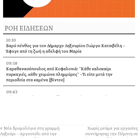
ΡΟΗ ΕΙΔΗΣΕΩΝ
10:10
Βαρύ πένθος για τον Δήμαρχο Ληξουρίου Γιώργο Κατσιβέλη –
Έφυγε από τη ζωή η αδελφή του Μαρία
09:58
Καραθανασόπουλος από Κεφαλονιά: “Κάθε καλοκαίρι
πυρκαγιές, κάθε χειμώνα πλημμύρες” –Τι είπε μετά την
περιοδεία στα καμένα [βίντεο]
09:43
Πάρος: Νεκρό 4χρονο παιδί που εντοπίστηκε σε πισίνα beach
bar – Προσήχθησαν ιδιοκτήτης και γονείς
09:36
Πέταξε στα 2,17 μ. ο Χάρης Αλιβιζάτος – 5ος στον κόσμο στο
Παγκόσμιο Κ20!
Νέα δρομολόγια στη γραμμή
Χωρίς ρεύμα για εργασίες
Ληξούρι – Αργοστόλι από την
συντήρησης την Πέμπτη σε
09:28