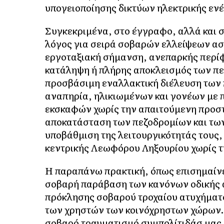
υπογειοποίησης δικτύων ηλεκτρικής εν
Συγκεκριμένα, στο έγγραφο, αλλά και σ
λόγος για σειρά σοβαρών ελλείψεων α
εργοταξιακή σήμανση, ανεπαρκής περί
κατάληψη ή πλήρης αποκλεισμός των πε
προσβάσιμη εναλλακτική διέλευση των
αναπηρία, ηλικιωμένων και γονέων με π
εκσκαφών χωρίς την απαιτούμενη προστ
αποκατάσταση των πεζοδρομίων και τω
υποβάθμιση της λειτουργικότητάς τους
κεντρικής Λεωφόρου Ληξουρίου χωρίς τη
Η παραπάνω πρακτική, όπως επισημαίν
σοβαρή παράβαση των κανόνων οδικής α
πρόκλησης σοβαρού τροχαίου ατυχήματο
των χρηστών των κοινόχρηστων χώρων…»
σοβαρό τραυματισμό συμπολίτιδάσ μας,