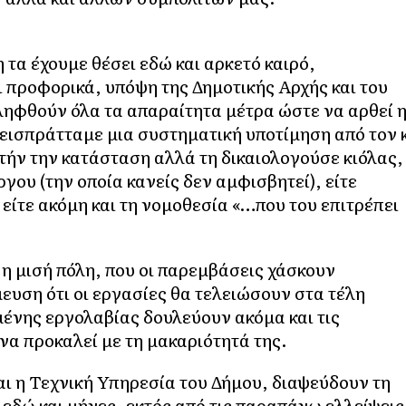
α έχουμε θέσει εδώ και αρκετό καιρό,
 προφορικά, υπόψη της Δημοτικής Αρχής και του
ληφθούν όλα τα απαραίτητα μέτρα ώστε να αρθεί 
εισπράτταμε μια συστηματική υποτίμηση από τον 
υτήν την κατάσταση αλλά τη δικαιολογούσε κιόλας,
γου (την οποία κανείς δεν αμφισβητεί), είτε
είτε ακόμη και τη νομοθεσία «…που του επιτρέπει
ί η μισή πόλη, που οι παρεμβάσεις χάσκουν
ευση ότι οι εργασίες θα τελειώσουν στα τέλη
μένης εργολαβίας δουλεύουν ακόμα και τις
να προκαλεί με τη μακαριότητά της.
αι η Τεχνική Υπηρεσία του Δήμου, διαψεύδουν τη
 εδώ και μήνες, εκτός από τις παραπάνω ελλείψεις