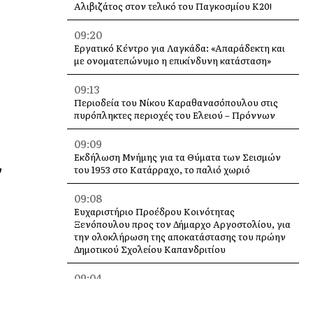
Αλιβιζάτος στον τελικό του Παγκοσμίου Κ20!
09:20
Εργατικό Κέντρο για Λαγκάδα: «Απαράδεκτη και
με ονοματεπώνυμο η επικίνδυνη κατάσταση»
09:13
Περιοδεία του Νίκου Καραθανασόπουλου στις
πυρόπληκτες περιοχές του Ελειού – Πρόννων
09:09
Εκδήλωση Μνήμης για τα Θύματα των Σεισμών
ν
του 1953 στο Κατάρραχο, το παλιό χωριό
09:08
Ευχαριστήριο Προέδρου Κοινότητας
Ξενόπουλου προς τον Δήμαρχο Αργοστολίου, για
την ολοκλήρωση της αποκατάστασης του πρώην
Δημοτικού Σχολείου Καπανδριτίου
09:04
Γιορτάζουν τον Άγιο Γεράσιμο οι Κεφαλλήνες
της Πάτρας