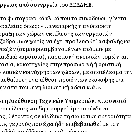
έργειας από συνεργεία του ΔΕΔΔΗΕ.
το φωτογραφικό υλικό που το συνοδεύει, γίνεται
σφαλείας όπως: «…ανεπαρκής ή ανύπαρκτη
φραξη των χώρων εκτέλεσης των εργασιών,
ζοδρόμιων χωρίς να έχει προβλεφθεί ασφαλής και
 πεζών (συμπεριλαμβανομένων ατόμων με
αιδικά καρότσια), παραμονή ανοικτών τομών και
ασία, κακοτεχνίες στην προσωρινή ή οριστική
ν λοιπών κοινόχρηστων χώρων, με αποτέλεσμα τη
, αυθαίρετη εναπόθεση προϊόντων εκσκαφής επί
ν απαιτούμενη διοικητική άδεια κ.ά.».
ει η Διεύθυνση Τεχνικών Υπηρεσιών, «…συνιστά
σφάλειας και δημιουργεί άμεσο κίνδυνο
ς, θέτοντας σε κίνδυνο τη σωματική ακεραιότητα
, γεγονός που έχει ήδη επιβεβαιωθεί με τον
 αλλά και άλλων συμπολιτών μας.