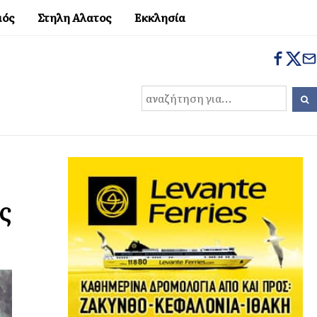
μός
Στηλη Αλατος
Εκκλησία
ς