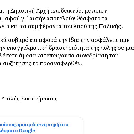
α, η Δημοτική Αρχή αποδεικνύει με ποιον
ει, αφού γι’ αυτήν αποτελούν θέσφατο τα
εια και τα συμφέροντα του λαού της Παλικής.
ικά σοβαρό και αφορά την ίδια την ασφάλεια των
την επαγγελματική δραστηριότητα της πόλης σε μι
αλέσετε άμεσα κατεπείγουσα συνεδρίαση του
α συζήτησης το προαναφερθέν.
ς Λαϊκής Συσπείρωσης
onia ως προτιμώμενη πηγή στα
λέσματα Google