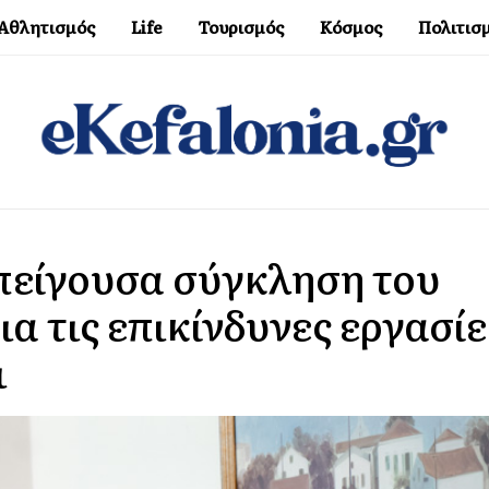
Αθλητισμός
Life
Τουρισμός
Κόσμος
Πολιτισ
πείγουσα σύγκληση του
α τις επικίνδυνες εργασίε
ι