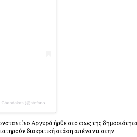
Η δημοσίευση κοινοποιήθηκε από το χρήστη Stefanos Chandakas (@stefanoschandakas)
ωνσταντίνο Αργυρό ήρθε στο φως της δημοσιότητ
 διατηρούν διακριτική στάση απέναντι στην