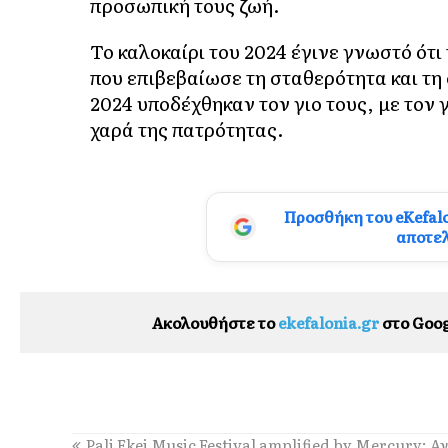
προσωπική τους ζωή.
Το καλοκαίρι του 2024 έγινε γνωστό ότι 
που επιβεβαίωσε τη σταθερότητα και τη
2024 υποδέχθηκαν τον γιο τους, με τον
χαρά της πατρότητας.
Προσθήκη του eKefal
αποτε
Ακολουθήστε το
ekefalonia.gr
στο Goog
Pali Ekei Music Festival amplified by Mercury: Α