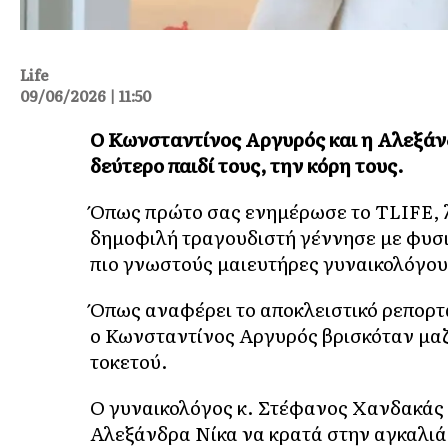
Life
09/06/2026 | 11:50
Ο Κωνσταντίνος Αργυρός και η Αλεξάνδ
δεύτερο παιδί τους, την κόρη τους.
Όπως πρώτο σας ενημέρωσε το TLIFE, λί
δημοφιλή τραγουδιστή γέννησε με φυσιο
πιο γνωστούς μαιευτήρες γυναικολόγου
Όπως αναφέρει το αποκλειστικό ρεπορτάζ
ο Κωνσταντίνος Αργυρός βρισκόταν μαζί
τοκετού.
Ο γυναικολόγος κ. Στέφανος Χανδακάς 
Αλεξάνδρα Νίκα να κρατά στην αγκαλιά 