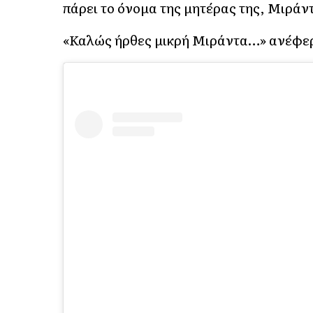
πάρει το όνομα της μητέρας της, Μιράν
«Καλώς ήρθες μικρή Μιράντα…» ανέφερ