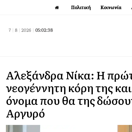
Πολιτική
Κοινωνία
7
|
8
|
2026
|
05:02:39
Αλεξάνδρα Νίκα: Η πρώ
νεογέννητη κόρη της και
όνομα που θα της δώσου
Αργυρό