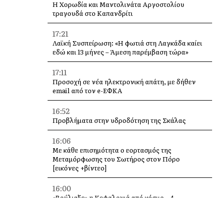
Η Χορωδία και Μαντολινάτα Αργοστολίου
τραγουδά στο Καπανδρίτι
17:21
Λαϊκή Συσπείρωση: «Η φωτιά στη Λαγκάδα καίει
εδώ και 13 μήνες – Άμεση παρέμβαση τώρα»
17:11
Προσοχή σε νέα ηλεκτρονική απάτη, με δήθεν
email από τον e-ΕΦΚΑ
16:52
Προβλήματα στην υδροδότηση της Σκάλας
16:06
Με κάθε επισημότητα ο εορτασμός της
Μεταμόρφωσης του Σωτήρος στον Πόρο
[εικόνες +βίντεο]
16:00
«Βούλιαξε» η Κεφαλονιά από κόσμο – 4
κρουαζιερόπλοια και χιλιάδες επισκέπτες σε
Αργοστόλι και Σάμη