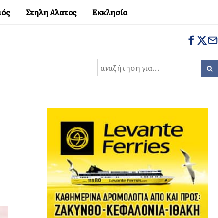
μός
Στηλη Αλατος
Εκκλησία