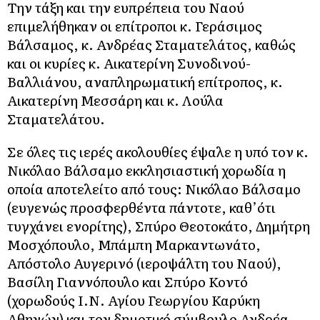
Την τάξη και την ευπρέπεια του Ναού
επιμελήθηκαν οι επίτροποι κ. Γεράσιμος
Βάλσαμος, κ. Ανδρέας Σταματελάτος, καθώς
και οι κυρίες κ. Αικατερίνη Συνοδινού-
Βαλλιάνου, αναπληρωματική επίτροπος, κ.
Αικατερίνη Μεσσάρη και κ. Λούλα
Σταματελάτου.
Σε όλες τις ιερές ακολουθίες έψαλε η υπό τον κ.
Νικόλαο Βάλσαμο εκκλησιαστική χορωδία η
οποία αποτελείτο από τους: Νικόλαο Βάλσαμο
(ευγενώς προσφερθέντα πάντοτε, καθ’ότι
τυγχάνει ενορίτης), Σπύρο Θεοτοκάτο, Δημήτρη
Μοσχόπουλο, Μπάμπη Μαρκαντωνάτο,
Απόστολο Αυγερινό (ιεροψάλτη του Ναού),
Βασίλη Γιαννόπουλο και Σπύρο Κοντό
(χορωδούς Ι.Ν. Αγίου Γεωργίου Καρύκη
Αθηνών) και τον δημοτικό σύμβουλο Ανδρέα