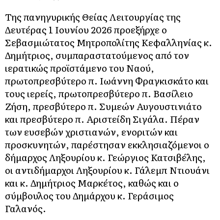
Της πανηγυρικής Θείας Λειτουργίας της
Δευτέρας 1 Ιουνίου 2026 προεξήρχε ο
Σεβασμιώτατος Μητροπολίτης Κεφαλληνίας κ.
Δημήτριος, συμπαραστατούμενος από τον
ιερατικώς προϊστάμενο του Ναού,
πρωτοπρεσβύτερο π. Ιωάννη Φραγκισκάτο και
τους ιερείς, πρωτοπρεσβύτερο π. Βασίλειο
Ζήση, πρεσβύτερο π. Συμεών Αυγουστινιάτο
και πρεσβύτερο π. Αριστείδη Σιγάλα. Πέραν
των ευσεβών χριστιανών, ενοριτών και
προσκυνητών, παρέστησαν εκκλησιαζόμενοι ο
δήμαρχος Ληξουρίου κ. Γεώργιος Κατσιβέλης,
οι αντιδήμαρχοι Ληξουρίου κ. Γάλεμπ Ντιουάνι
και κ. Δημήτριος Μαρκέτος, καθώς και ο
σύμβουλος του Δημάρχου κ. Γεράσιμος
Γαλανός.