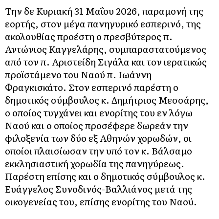
Την δε Κυριακή 31 Μαΐου 2026, παραμονή της
εορτής, στον μέγα πανηγυρικό εσπερινό, της
ακολουθίας προέστη ο πρεσβύτερος π.
Αντώνιος Καγγελάρης, συμπαραστατούμενος
από τον π. Αριστείδη Σιγάλα και τον ιερατικώς
προϊστάμενο του Ναού π. Ιωάννη
Φραγκισκάτο. Στον εσπερινό παρέστη ο
δημοτικός σύμβουλος κ. Δημήτριος Μεσσάρης,
ο οποίος τυγχάνει και ενορίτης του εν λόγω
Ναού και ο οποίος προσέφερε δωρεάν την
φιλοξενία των δύο εξ Αθηνών χορωδών, οι
οποίοι πλαισίωσαν την υπό τον κ. Βάλσαμο
εκκλησιαστική χορωδία της πανηγύρεως.
Παρέστη επίσης και ο δημοτικός σύμβουλος κ.
Ευάγγελος Συνοδινός-Βαλλιάνος μετά της
οικογενείας του, επίσης ενορίτης του Ναού.