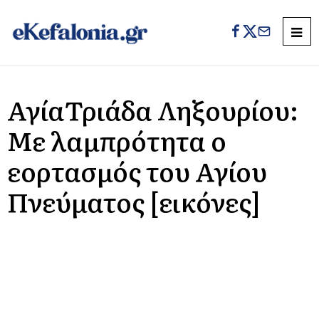
ΑγίαΤριάδα Ληξουρίου:
Με λαμπρότητα ο
εορτασμός του Αγίου
Πνεύματος [εικόνες]