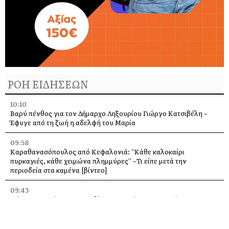
ΡΟΗ ΕΙΔΗΣΕΩΝ
10:10
Βαρύ πένθος για τον Δήμαρχο Ληξουρίου Γιώργο Κατσιβέλη –
Έφυγε από τη ζωή η αδελφή του Μαρία
09:58
Καραθανασόπουλος από Κεφαλονιά: “Κάθε καλοκαίρι
πυρκαγιές, κάθε χειμώνα πλημμύρες” –Τι είπε μετά την
περιοδεία στα καμένα [βίντεο]
09:43
Πάρος: Νεκρό 4χρονο παιδί που εντοπίστηκε σε πισίνα beach
bar – Προσήχθησαν ιδιοκτήτης και γονείς
09:36