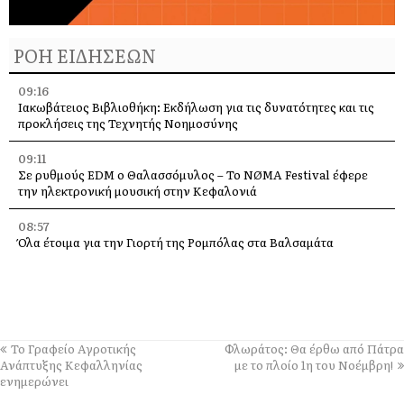
ΡΟΗ ΕΙΔΗΣΕΩΝ
09:16
Ιακωβάτειος Βιβλιοθήκη: Εκδήλωση για τις δυνατότητες και τις
προκλήσεις της Τεχνητής Νοημοσύνης
09:11
Σε ρυθμούς EDM ο Θαλασσόμυλος – Το NØMA Festival έφερε
την ηλεκτρονική μουσική στην Κεφαλονιά
08:57
Όλα έτοιμα για την Γιορτή της Ρομπόλας στα Βαλσαμάτα
08:40
Λαϊκή Συσπείρωση: Εισήγηση για τα προβλήματα των σχολείων
στο Δήμο Ληξουρίου ενόψει της νέας σχολικής χρονιάς
07:30
Το Γραφείο Αγροτικής
Φλωράτος: Θα έρθω από Πάτρα
IONIAN: Ζωντανά o εορτασμός του Αγίου Γερασίμου για τους
Ανάπτυξης Κεφαλληνίας
με το πλοίο 1η του Νοέμβρη!
απανταχού Έλληνες
ενημερώνει