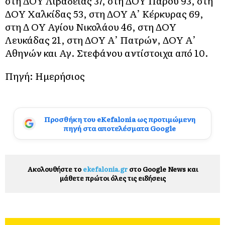
στη ΔOΥ Λιβαδειάς 37, στη ΔOΥ Πάρου 93, στη
ΔOΥ Χαλκίδας 53, στη ΔOΥ Α’ Κέρκυρας 69,
στη Δ OΥ Αγίου Νικολάου 46, στη ΔOΥ
Λευκάδας 21, στη ΔOΥ Α’ Πατρών, ΔOΥ Α’
Αθηνών και Αγ. Στεφάνου αντίστοιχα από 10.
Πηγή: Ημερήσιος
Προσθήκη του eKefalonia ως προτιμώμενη
πηγή στα αποτελέσματα Google
Ακολουθήστε το
ekefalonia.gr
στο Google News και
μάθετε πρώτοι όλες τις ειδήσεις