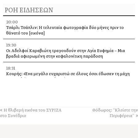
ΡΟΗ ΕΙΔΗΣΕΩΝ
20:00
Τσάρλι Τσάπλιν: Η τελευταία φωτογραφία δύο μήνες πριν το
θάνατό του [εικόνα]
19:30
Οι Αδελφοί Καραβιώτη τραγουδούν στην Αγία Ευφημία – Μια
βραδιά αφιερωμένη στην κεφαλονίτικη παράδοση
18:31
Κουρής: «Ένα μεγάλο ευχαριστώ σε όλους όσοι έδωσαν τη μάχη
με τις φλόγες στην Κεφαλονιά»
18:28
Παράκληση προς την Υπεραγία Θεοτόκο στην Ιερά Μονή
Θεμάτων Πυλάρου
Η θλιβερή εικόνα του ΣΥΡΙΖΑ
Θόδωρος: “Κλείστε την
18:00
στο Συνέδριο
Περιφέρεια”
Η Χορωδία και Μαντολινάτα Αργοστολίου τραγουδά στο
Καπανδρίτι
17:21