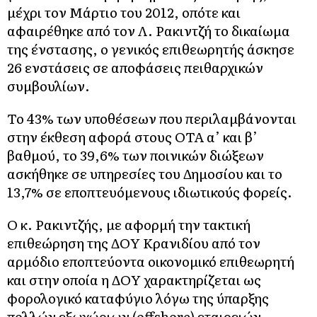
μέχρι τον Μάρτιο του 2012, οπότε και
αφαιρέθηκε από τον Λ. Ρακιντζή το δικαίωμα
της ένστασης, ο γενικός επιθεωρητής άσκησε
26 ενστάσεις σε αποφάσεις πειθαρχικών
συμβουλίων.
Το 43% των υποθέσεων που περιλαμβάνονται
στην έκθεση αφορά στους OΤΑ α’ και β’
βαθμού, το 39,6% των ποινικών διώξεων
ασκήθηκε σε υπηρεσίες του Δημοσίου και το
13,7% σε εποπτευόμενους ιδιωτικούς φορείς.
O κ. Ρακιντζής, με αφορμή την τακτική
επιθεώρηση της ΔOΥ Κρανιδίου από τον
αρμόδιο εποπτεύοντα οικονομικό επιθεωρητή
και στην οποία η ΔOΥ χαρακτηρίζεται ως
φορολογικό καταφύγιο λόγω της ύπαρξης
πολλών εξωχώριων (offshore) εταιρειών,