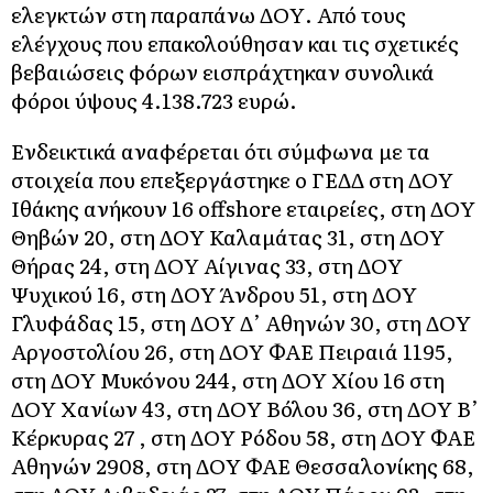
ελεγκτών στη παραπάνω ΔOΥ. Από τους
ελέγχους που επακολούθησαν και τις σχετικές
βεβαιώσεις φόρων εισπράχτηκαν συνολικά
φόροι ύψους 4.138.723 ευρώ.
Ενδεικτικά αναφέρεται ότι σύμφωνα με τα
στοιχεία που επεξεργάστηκε ο ΓΕΔΔ στη ΔOΥ
Ιθάκης ανήκουν 16 offshore εταιρείες, στη ΔOΥ
Θηβών 20, στη ΔOΥ Καλαμάτας 31, στη ΔOΥ
Θήρας 24, στη ΔOΥ Αίγινας 33, στη ΔOΥ
Ψυχικού 16, στη ΔOΥ Άνδρου 51, στη ΔOΥ
Γλυφάδας 15, στη ΔOΥ Δ’ Αθηνών 30, στη ΔOΥ
Αργοστολίου 26, στη ΔOΥ ΦΑΕ Πειραιά 1195,
στη ΔOΥ Μυκόνου 244, στη ΔOΥ Χίου 16 στη
ΔOΥ Χανίων 43, στη ΔOΥ Βόλου 36, στη ΔOΥ Β’
Κέρκυρας 27 , στη ΔOΥ Ρόδου 58, στη ΔOΥ ΦΑΕ
Αθηνών 2908, στη ΔOΥ ΦΑΕ Θεσσαλονίκης 68,