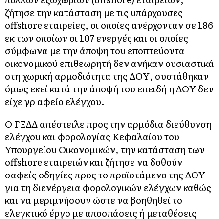
ζήτησε την κατάσταση με τις υπάρχουσες
offshore εταιρείες, οι οποίες ανέρχονταν σε 186
εκ των οποίων οι 107 ενεργές και οι οποίες
σύμφωνα με την άποψη του εποπτεύοντα
οικονομικού επιθεωρητή δεν ανήκαν ουσιαστικά
στη χωρική αρμοδιότητα της ΔOΥ, συστάθηκαν
όμως εκεί κατά την άποψή του επειδή η ΔOΥ δεν
είχε γρ αφείο ελέγχου.
O ΓΕΔΔ απέστειλε προς την αρμόδια διεύθυνση
ελέγχου και φορολογίας Κεφαλαίου του
Υπουργείου Oικονομικών, την κατάσταση των
offshore εταιρειών και ζήτησε να δοθούν
σαφείς οδηγίες προς το προϊστάμενο της ΔOΥ
για τη διενέργεια φορολογικών ελέγχων καθώς
και να μεριμνήσουν ώστε να βοηθηθεί το
ελεγκτικό έργο με αποσπάσεις ή μεταθέσεις