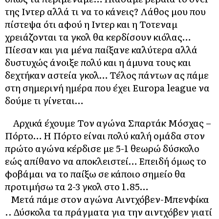
της Ιντερ αλλά τι να το κάνεις? Λάθος μου που
πίστεψα ότι αφού η Ιντερ και η Τοτεναμ
χρειάζονται τα γκολ θα κερδίσουν κιόλας…
Πίεσαν και για μένα παίξανε καλύτερα αλλά
δυστυχώς άνοιξε πολύ και η άμυνα τους και
δεχτήκαν αστεία γκολ… Τέλος πάντων ας πάμε
στη σημερινή ημέρα που έχει Europa league να
δούμε τι γίνεται…
Αρχικά έχουμε Τον αγώνα Σπαρτάκ Μόσχας –
Πόρτο… Η Πόρτο είναι πολύ καλή ομάδα στον
πρώτο αγώνα κέρδισε με 5-1 θεωρώ δύσκολο
εώς απίθανο να αποκλειστεί… Επειδή όμως το
φοβάμαι να το παίξω σε κάποιο σημείο θα
προτιμήσω τα 2-3 γκολ στο 1.85…
Μετά πάμε στον αγώνα Αιντχόβεν-Μπενφίκα
.. Δύσκολα τα πράγματα για την αιντχόβεν γιατί