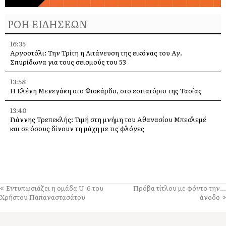
ΡΟΗ ΕΙΔΗΣΕΩΝ
16:35
Αργοστόλι: Την Τρίτη η Λιτάνευση της εικόνας του Αγ.
Σπυρίδωνα για τους σεισμούς του 53
13:58
Η Ελένη Μενεγάκη στο Φισκάρδο, στο εστιατόριο της Τασίας
13:40
Γιάννης Τρεπεκλής: Τιμή στη μνήμη του Αθανασίου Μπεσλεμέ
και σε όσους δίνουν τη μάχη με τις φλόγες
13:35
Δημήτρης Μπάσης στην Αγία Ευφημία: Μεγάλη συναυλία με
ελεύθερη είσοδο στις 12 Αυγούστου
13:30
Εντυπωσιάζει η ομάδα U-6 του
Πρόβα τίτλου με φόντο την…
Οι εκδηλώσεις στον Δήμο Αργοστολίου το τριήμερο 7, 8 και 9
Χρήστου Παπαναστασάτου
άνοδο
Αυγούστου
13:28