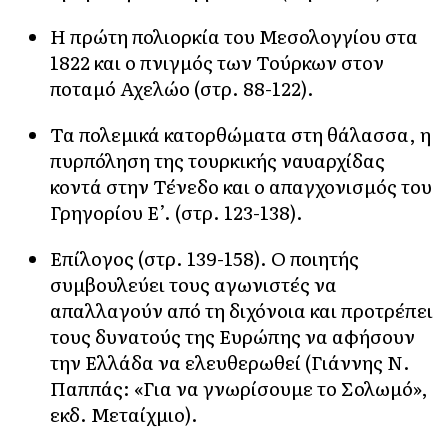
Η πρώτη πολιορκία του Μεσολογγίου στα
1822 και ο πνιγμός των Τούρκων στον
ποταμό Αχελώο (στρ. 88-122).
Τα πολεμικά κατορθώματα στη θάλασσα, η
πυρπόληση της τουρκικής ναυαρχίδας
κοντά στην Τένεδο και ο απαγχονισμός του
Γρηγορίου Ε’. (στρ. 123-138).
Επίλογος (στρ. 139-158). Ο ποιητής
συμβουλεύει τους αγωνιστές να
απαλλαγούν από τη διχόνοια και προτρέπει
τους δυνατούς της Ευρώπης να αφήσουν
την Ελλάδα να ελευθερωθεί (Γιάννης Ν.
Παππάς: «Για να γνωρίσουμε το Σολωμό»,
εκδ. Μεταίχμιο).