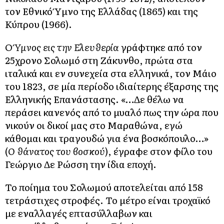
τον Εθνικό Ύμνο της Ελλάδας (1865) και της
Κύπρου (1966).
Ο
Ύμνος εις την Ελευθερία
γράφτηκε από τον
25χρονο Σολωμό στη Ζάκυνθο, πρώτα στα
ιταλικά και εν συνεχεία στα ελληνικά, τον Μάιο
του 1823, σε μία περίοδο ιδιαίτερης έξαρσης της
Ελληνικής Επανάστασης. «…Δε θέλω να
περάσει κανενός από το μυαλό πως την ώρα που
νικούν οι δικοί μας στο Μαραθώνα, εγώ
κάθομαι και τραγουδώ για ένα βοσκόπουλο…»
(
Ο θάνατος του βοσκού
), έγραφε στον φίλο του
Γεώργιο Δε Ρώσση την ίδια εποχή.
Το ποίημα του Σολωμού αποτελείται από 158
τετράστιχες στροφές. Το μέτρο είναι τροχαϊκό
με εναλλαγές επτασύλλαβων και