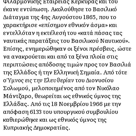
Φιλαρμονικής Εταιρείας Κερκύρας και του
έκανε εντύπωση. Ακολούθησε το Βασιλικό
Διάταγμα της 4ης Αυγούστου 1865, που το
χαρακτήρισε «επίσημον εθνικόν άσμα» και
εντελλόταν η εκτέλεσή του «κατά πάσας τας
ναυτικάς παρατάξεις του Βασιλικού Ναυτικού».
Επίσης, ενημερώθηκαν οι ξένοι πρέσβεις, ώστε
να ανακρούεται και από τα ξένα πλοία στις
περιπτώσεις απόδοσης τιμών προς τον Βασιλιά
της Ελλάδος ή την Ελληνική Σημαία. Από τότε
ο
Ύμνος εις την Ελευθερίαν
του Διονυσίου
Σολωμού, μελοποιημένος από τον Νικόλαο
Μάντζαρο, θεωρείται ως εθνικός ύμνος της
Ελλάδας. Από τις 18 Νοεμβρίου 1966 με την
απόφαση 6133 του υπουργικού συμβουλίου
καθιερώθηκε και ως εθνικός ύμνος της
Κυπριακής Δημοκρατίας.