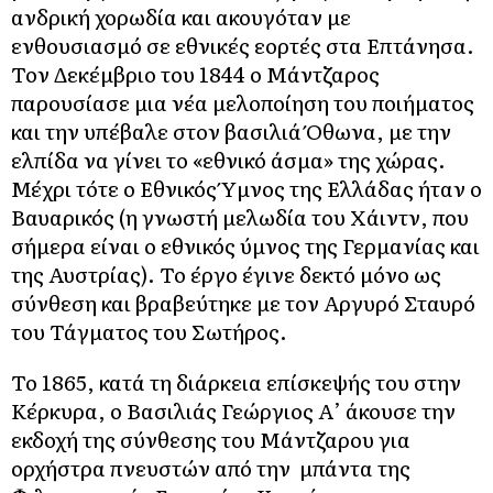
ανδρική χορωδία και ακουγόταν με
ενθουσιασμό σε εθνικές εορτές στα Επτάνησα.
Τον Δεκέμβριο του 1844 ο Μάντζαρος
παρουσίασε μια νέα μελοποίηση του ποιήματος
και την υπέβαλε στον βασιλιά Όθωνα, με την
ελπίδα να γίνει το «εθνικό άσμα» της χώρας.
Μέχρι τότε ο Εθνικός Ύμνος της Ελλάδας ήταν ο
Βαυαρικός (η γνωστή μελωδία του Χάιντν, που
σήμερα είναι ο εθνικός ύμνος της Γερμανίας και
της Αυστρίας). Το έργο έγινε δεκτό μόνο ως
σύνθεση και βραβεύτηκε με τον Αργυρό Σταυρό
του Τάγματος του Σωτήρος.
Το 1865, κατά τη διάρκεια επίσκεψής του στην
Κέρκυρα, ο Βασιλιάς Γεώργιος Α’ άκουσε την
εκδοχή της σύνθεσης του Μάντζαρου για
ορχήστρα πνευστών από την μπάντα της