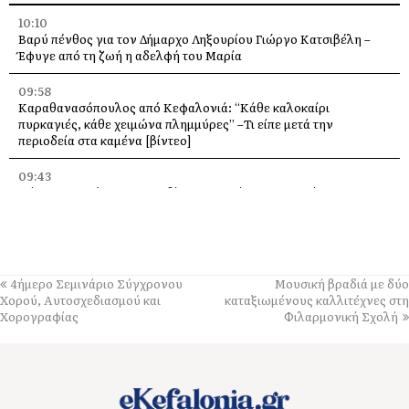
10:10
Βαρύ πένθος για τον Δήμαρχο Ληξουρίου Γιώργο Κατσιβέλη –
Έφυγε από τη ζωή η αδελφή του Μαρία
09:58
Καραθανασόπουλος από Κεφαλονιά: “Κάθε καλοκαίρι
πυρκαγιές, κάθε χειμώνα πλημμύρες” –Τι είπε μετά την
περιοδεία στα καμένα [βίντεο]
09:43
Πάρος: Νεκρό 4χρονο παιδί που εντοπίστηκε σε πισίνα beach
bar – Προσήχθησαν ιδιοκτήτης και γονείς
09:36
Πέταξε στα 2,17 μ. ο Χάρης Αλιβιζάτος – 5ος στον κόσμο στο
Παγκόσμιο Κ20!
4ήμερο Σεμινάριο Σύγχρονου
Μουσική βραδιά με δύο
Χορού, Αυτοσχεδιασμού και
καταξιωμένους καλλιτέχνες στη
09:28
Χορογραφίας
Φιλαρμονική Σχολή
Πανηγύρι στη Θηνιά: Ο Μιχάλης Βιολάρης και η παρέα του σε μια
μεγάλη μουσική βραδιά
09:24
«Ποιος και γιατί άλλαξε την πινακίδα;» – Ερωτήματα Σαρδελή για