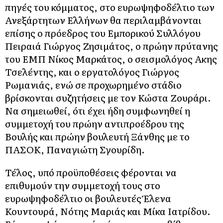
πηγές του κόμματος, στο ευρωψηφοδέλτιο των
Ανεξάρτητων Ελλήνων θα περιλαμβάνονται
επίσης ο πρόεδρος του Εμπορικού Συλλόγου
Πειραιά Γιώργος Ζησιμάτος, ο πρώην πρύτανης
του ΕΜΠ Νίκος Μαρκάτος, ο σεισμολόγος Ακης
Τσελέντης, και ο εργατολόγος Γιώργος
Ρωμανιάς, ενώ σε προχωρημένο στάδιο
βρίσκονται συζητήσεις με τον Κώστα Ζουράρι.
Να σημειωθεί, ότι έχει ήδη συμφωνηθεί η
συμμετοχή του πρώην αντιπροέδρου της
Βουλής και πρώην βουλευτή Ξάνθης με το
ΠΑΣΟΚ, Παναγιώτη Σγουρίδη.
Τέλος, υπό προϋποθέσεις φέρονται να
επιθυμούν την συμμετοχή τους στο
ευρωψηφοδέλτιο οι βουλευτές Έλενα
Κουντουρά, Νότης Μαριάς και Μίκα Ιατρίδου.