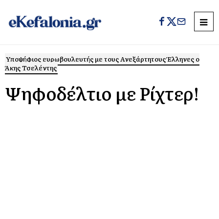
Υποψήφιος ευρωβουλευτής με τους Ανεξάρτητους Έλληνες ο
Άκης Τσελέντης
Ψηφοδέλτιο με Ρίχτερ!