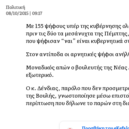
Πολιτική
08/10/2015 | 09:17
Με 155 ψήφους υπέρ της κυβέρνησης ο
πριν τις δύο τα μεσάνυχτα της Πέμπτης,
που ψήφισαν “ναι” είναι κυβερνητικά σ
Στον αντίποδα οι αρνητικές ψήφοι ανήλθ
Μοναδικός απών ο βουλευτής της Νέας Δ
εξωτερικό.
Ο κ. Δένδιας, παρόλο που δεν προσμετρ
της Βουλής, γνωστοποίησε μέσω επιστολ
περίπτωση που δήλωνε το παρών στη δια
Προσθήκη του eKefal