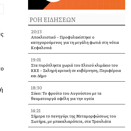
ΡΟΗ ΕΙΔΗΣΕΩΝ
20:13
ές
Αποκλειστικό – Προφυλακίστηκε ο
κατηγορούμενος για τη μεγάλη φωτιά στη νότια
Κεφαλονιά
19:01
Στα πυρόπληκτα χωριά του Ελειού κλιμάκιο του
το
ΚΚΕ – Σκληρή κριτική σε κυβέρνηση, Περιφέρεια
και Δήμο
18:30
λή
Σύκο: Το φρούτο του Αυγούστου με τα
θαυματουργά οφέλη για την υγεία
14:21
Σήμερα το πανηγύρι της Μεταμορφώσεως του
Σωτήρα, με μπακαλιαρόπιτα, στα Τραυλιάτα