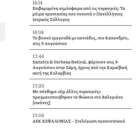
14:14
Επιβαρυμένη ατμόσφαιρα από τις πυρκαγιές: Τα
μέτρα προστασίας που συνιστά ο Πανελλήνιος
Ιατρικός Σύλλογος
14:04
Το βουνό τραγουδά με καντάδες, στο Καπανδρίτι,
στις 9 Αυγούστου
13:44
Saristra & Verbena festival, φέρνουν στις 9
Αυγούστου στην Σάμη, ήχους από την Καραϊβική
ακτή της Κολομβίας
13:20
Με σύνθημα «όχι άλλες πυρκαγιές»
πραγματοποιήθηκαν τα Φώκεια στο Βαλεριάνο
[εικόνες]
13:04
ΑΕΚ ΚΕΦΑΛΟΝΙΑΣ – Στελέχωση προπονητικού
επιτελείου Ακαδημιών