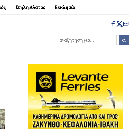
μός
Στηλη Αλατος
Εκκλησία