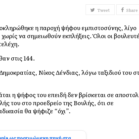
Tweet
Share
λοκληρώθηκε η παροχή ψήφου εμπιστοσύνης, λίγο
 χωρίς να σημειωθούν εκπλήξεις. Όλοι οι βουλευτ
τελέχη.
αν στις 144.
ημοκρατίας, Νίκος Δένδιας, λόγω ταξιδιού του σ
άται η ψήφος του επειδή δεν βρίσκεται σε αποστο
ής του στο προεδρείο της Βουλής, ότι σε
δικασία θα ψήφιζε “όχι”.
onia ως προτιμώμενη πηγή στα