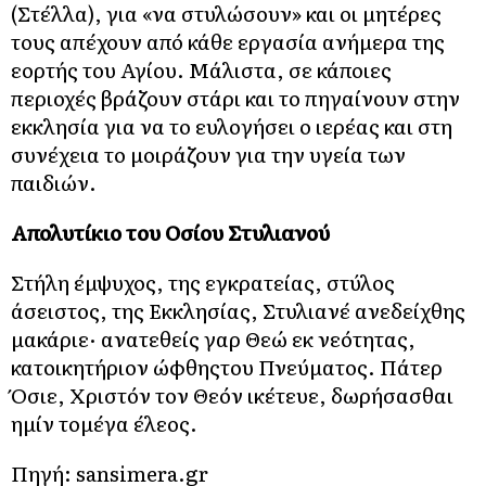
(Στέλλα), για «να στυλώσουν» και οι μητέρες
τους απέχουν από κάθε εργασία ανήμερα της
εορτής του Αγίου. Μάλιστα, σε κάποιες
περιοχές βράζουν στάρι και το πηγαίνουν στην
εκκλησία για να το ευλογήσει ο ιερέας και στη
συνέχεια το μοιράζουν για την υγεία των
παιδιών.
Απολυτίκιο του Οσίου Στυλιανού
Στήλη έμψυχος, της εγκρατείας, στύλος
άσειστος, της Εκκλησίας, Στυλιανέ ανεδείχθης
μακάριε· ανατεθείς γαρ Θεώ εκ νεότητας,
κατοικητήριον ώφθηςτου Πνεύματος. Πάτερ
Όσιε, Χριστόν τον Θεόν ικέτευε, δωρήσασθαι
ημίν τομέγα έλεος.
Πηγή: sansimera.gr