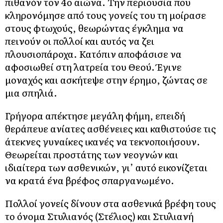
πιθανόν τον 4ο αιώνα. Την περιουσία που
κληρονόμησε από τους γονείς του τη μοίρασε
στους φτωχούς, θεωρώντας έγκλημα να
πεινούν οι πολλοί και αυτός να ζει
πλουσιοπάροχα. Κατόπιν αποφάσισε να
αφοσιωθεί στη λατρεία του Θεού. Έγινε
μοναχός και ασκήτεψε στην έρημο, ζώντας σε
μια σπηλιά.
Γρήγορα απέκτησε μεγάλη φήμη, επειδή
θεράπευε ανίατες ασθένειες και καθιστούσε τις
άτεκνες γυναίκες ικανές να τεκνοποιήσουν.
Θεωρείται προστάτης των νεογνών και
ιδιαίτερα των ασθενικών, γι’ αυτό εικονίζεται
να κρατά ένα βρέφος σπαργανωμένο.
Πολλοί γονείς δίνουν στα ασθενικά βρέφη τους
το όνομα Στυλιανός (Στέλιος) και Στυλιανή