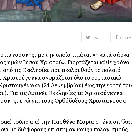
Tweet
Share
στιανοσύνης, με την οποία τιμάται «η κατά σάρκα
ρος ημών Ιησού Χριστού». Γιορτάζεται κάθε χρόνο
ου από τις Εκκλησίες που ακολουθούν το παλαιό
, Χριστούγεννα ονομάζεται όλο το εορταστικό
ριστουγέννων (24 Δεκεμβρίου) έως την εορτή του
υ). Για τις Δυτικές Εκκλησίες τα Χριστούγεννα
οσύνης, ενώ για τους Ορθόδοξους Χριστιανούς ο
σικό τρόπο από την Παρθένο Μαρία σ’ ένα σπήλα
φωνα με διάφορους επιστημονικούς υπολογισμούς.