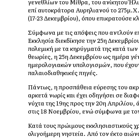
γενεθλίων του Μίθρα, του ανίκητου Ήλιου
επί αυτοκράτορα Αυρηλιανού το 275μ.Χ.
(17-23 Δεκεμβρίου), όπου επικρατούσε 
Σύμφωνα με τις απόψεις που αντλούν επ
Εκκλησία διεκδίκησε την 25η Δεκεμβρί
πολεμική με τα κηρύγματά της κατά των
θεωρίες, η 25η Δεκεμβρίου ως ημέρα γέ
ημερολογιακών υπολογισμών, που έχουν 
παλαιοδιαθηκικές πηγές.
Πάντως, η προσπάθεια εύρεσης του ακρ
αρκετά νωρίς και έχει οδηγήσει σε δια
νύχτα της 19ης προς την 20η Απριλίου,
στις 18 Νοεμβρίου, ενώ σύμφωνα με το
Κατά τους πρώιμους εκκλησιαστικούς χ
ολιγοήμερη νηστεία. Από τον έκτο αιών