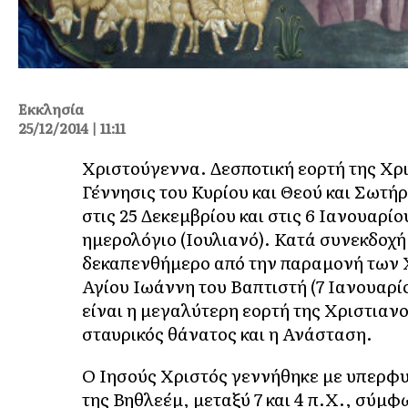
Εκκλησία
25/12/2014 | 11:11
Χριστούγεννα. Δεσποτική εορτή της Χρι
Γέννησις του Κυρίου και Θεού και Σωτή
στις 25 Δεκεμβρίου και στις 6 Ιανουαρί
ημερολόγιο (Ιουλιανό). Κατά συνεκδοχή
δεκαπενθήμερο από την παραμονή των Χ
Αγίου Ιωάννη του Βαπτιστή (7 Ιανουαρίο
είναι η μεγαλύτερη εορτή της Χριστιαν
σταυρικός θάνατος και η Ανάσταση.
Ο Ιησούς Χριστός γεννήθηκε με υπερφυ
της Βηθλεέμ, μεταξύ 7 και 4 π.Χ., σύμ