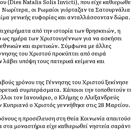
 (Dies Natalis Solis Invicti), που είχε καθιερωθε
 Νωρίτερα, οι Ρωμαίοι γιόρταζαν τα Σατουρνάλια
κλίμα γενικής ευφορίας και ανταλλάσσονταν δώρα.
ιχειρήματα από την ιστορία των θρησκειών, η
ου ως ημέρα των Χριστουγέννων για να ασκήσει
 εθνικών και αιρετικών. Σύμφωνα με άλλες
ννησης του Χριστού προκύπτει από σειρά
λάβει υπόψη τους πατερικά κείμενα και
ιβούς χρόνου της Γέννησης του Χριστού ξεκίνησε
φορετικά συμπεράσματα. Κάποιοι την τοποθετούν τ
 άλλοι τον Ιανουάριο, ο Κλήμης ο Αλεξανδρεύς
ν Κυπριανό ο Χριστός γεννήθηκε στις 28 Μαρτίου.
ρόνους η προσέλευση στη Θεία Κοινωνία απαιτούσ
α στα μοναστήρια είχε καθιερωθεί νηστεία σαράν