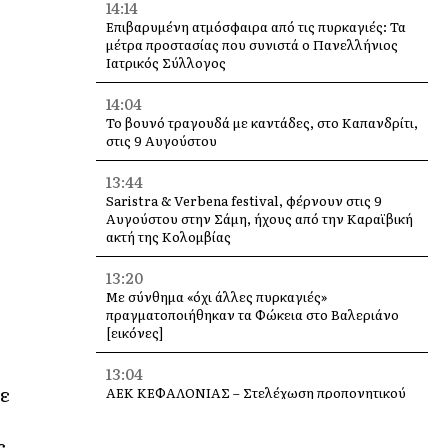
14:14
Επιβαρυμένη ατμόσφαιρα από τις πυρκαγιές: Τα
μέτρα προστασίας που συνιστά ο Πανελλήνιος
Ιατρικός Σύλλογος
14:04
Το βουνό τραγουδά με καντάδες, στο Καπανδρίτι,
στις 9 Αυγούστου
13:44
Saristra & Verbena festival, φέρνουν στις 9
Αυγούστου στην Σάμη, ήχους από την Καραϊβική
ακτή της Κολομβίας
13:20
Με σύνθημα «όχι άλλες πυρκαγιές»
πραγματοποιήθηκαν τα Φώκεια στο Βαλεριάνο
[εικόνες]
13:04
Σε
ΑΕΚ ΚΕΦΑΛΟΝΙΑΣ – Στελέχωση προπονητικού
επιτελείου Ακαδημιών
ς