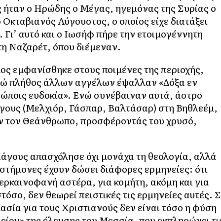
ας ήταν ο Ηρώδης ο Μέγας, ηγεμόνας της Συρίας ο
 Οκταβιανός Αύγουστος, ο οποίος είχε διατάξει
Γι’ αυτό και ο Ιωσήφ πήρε την ετοιμογέννητη
τη Ναζαρέτ, όπου διέμεναν.
ος εμφανίσθηκε στους ποιμένες της περιοχής,
νώ πλήθος άλλων αγγέλων έψαλλαν «Δόξα εν
θρώποις ευδοκία». Ενώ συνέβαιναν αυτά, άστρο
γους (Μελχιόρ, Γάσπαρ, Βαλτάσαρ) στη Βηθλεέμ,
αν τον Θεάνθρωπο, προσφέροντάς του χρυσό,
άγους απασχόλησε όχι μονάχα τη θεολογία, αλλά
ιστήμονες έχουν δώσει διάφορες ερμηνείες: ότι
ερκαινοφανή αστέρα, για κομήτη, ακόμη και για
όσο, δεν θεωρεί πειστικές τις ερμηνείες αυτές. 
ασία για τους Χριστιανούς δεν είναι τόσο η φύση
μείου» της έλευσης του Μεσσία, που εκπληρώνει τι