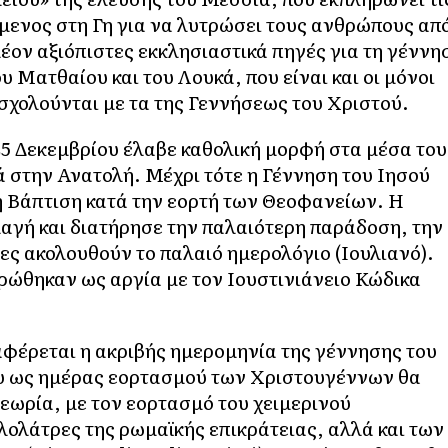
ενος στη Γη για να λυτρώσει τους ανθρώπους απ
πλέον αξιόπιστες εκκλησιαστικά πηγές για τη γέννη
υ Ματθαίου και του Λουκά, που είναι και οι μόνοι
σχολούνται με τα της Γεννήσεως του Χριστού.
5 Δεκεμβρίου έλαβε καθολική μορφή στα μέσα του
ά στην Ανατολή. Μέχρι τότε η Γέννηση του Ιησού
τη Βάπτιση κατά την εορτή των Θεοφανείων. Η
αγή και διατήρησε την παλαιότερη παράδοση, την
ς ακολουθούν το παλαιό ημερολόγιο (Ιουλιανό).
ρώθηκαν ως αργία με τον Ιουστινιάνειο Κώδικα
αφέρεται η ακριβής ημερομηνία της γέννησης του
ου ως ημέρας εορτασμού των Χριστουγέννων θα
εωρία, με τον εορτασμό του χειμερινού
λολάτρες της ρωμαϊκής επικράτειας, αλλά και των