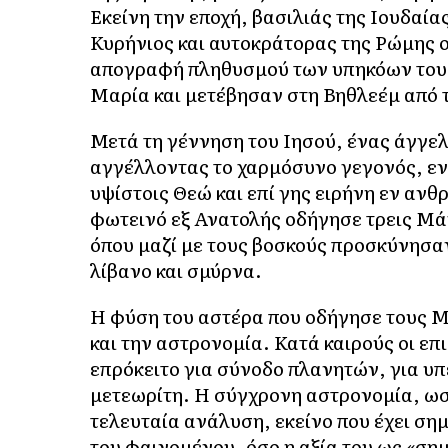
Εκείνη την εποχή, βασιλιάς της Ιουδαί
Κυρήνιος και αυτοκράτορας της Ρώμης ο
απογραφή πληθυσμού των υπηκόων του. 
Μαρία και μετέβησαν στη Βηθλεέμ από 
Μετά τη γέννηση του Ιησού, ένας άγγελ
αγγέλλοντας το χαρμόσυνο γεγονός, ε
υψίστοις Θεώ και επί γης ειρήνη εν αν
φωτεινό εξ Ανατολής οδήγησε τρεις Μά
όπου μαζί με τους βοσκούς προσκύνησ
λίβανο και σμύρνα.
Η φύση του αστέρα που οδήγησε τους Μ
και την αστρονομία. Κατά καιρούς οι επ
επρόκειτο για σύνοδο πλανητών, για υπ
μετεωρίτη. Η σύγχρονη αστρονομία, ωστ
τελευταία ανάλυση, εκείνο που έχει σημ
του φαινομένου, όσο η αξία του ως «ση