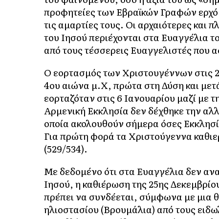
προφητείες των Εβραϊκών Γραφών ερχόμ
τις αμαρτίες τους. Οι αρχαιότερες και 
του Ιησού περιέχονται στα Ευαγγέλια το
από τους τέσσερεις Ευαγγελιστές που α
Ο εορτασμός των Χριστουγέννων στις 2
4ου αιώνα μ.Χ, πρώτα στη Δύση και μετ
εορταζόταν στις 6 Ιανουαρίου μαζί με 
Αρμενική Εκκλησία δεν δέχθηκε την αλλ
οποία ακολουθούν σήμερα όσες Εκκλησίε
Για πρώτη φορά τα Χριστούγεννα καθιε
(529/534).
Με δεδομένο ότι στα Ευαγγέλια δεν αν
Ιησού, η καθιέρωση της 25ης Δεκεμβρί
πρέπει να συνδέεται, σύμφωνα με μια θ
ηλιοστασίου (Βρουμάλια) από τους ειδω