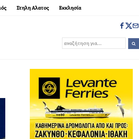
μός
Στηλη Αλατος
Εκκλησία