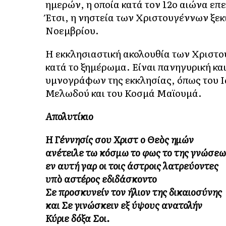
ημερών, η οποία κατά τον 12ο αιώνα επ
Έτσι, η νηστεία των Χριστουγέννων ξεκι
Νοεμβρίου.
Η εκκλησιαστική ακολουθία των Χριστο
κατά το ξημέρωμα. Είναι πανηγυρική κ
υμνογράφων της εκκλησίας, όπως του 
Μελωδού και του Κοσμά Μαϊουμά.
Απολυτίκιο
Η Γέννησίς σου Χριστὲ ο Θεὸς ημών
ανέτειλε τω κόσμω το φως το της γνώσεω
εν αυτή γαρ οι τοις άστροις λατρεύοντες
υπὸ αστέρος εδιδάσκοντο
Σε προσκυνείν τον ήλιον της δικαιοσύνης
και Σε γινώσκειν εξ ύψους ανατολήν
Κύριε δόξα Σοι.