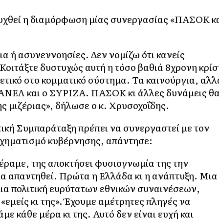
ευχθεί η διαμόρφωση μίας συνεργασίας «ΠΑΣΟΚ κ
ια ή ασυνεννοησίες. Δεν νομίζω ότι κανείς
Κοιτάξτε δυστυχώς αυτή η τόσο βαθιά 8χρονη κρίσ
θετικό στο κομματικό σύστημα. Τα καινούργια, αλλ
ι ΑΝΕΛ και ο ΣΥΡΙΖΑ. ΠΑΣΟΚ κι άλλες δυνάμεις θ
ς μιζέριας», δήλωσε ο κ. Χρυσοχοΐδης.
τική Συμπαράταξη πρέπει να συνεργαστεί με τον
 σχηματισμό κυβέρνησης, απάντησε:
έραμε, της αποκτήσει φυσιογνωμία της την
α απαντηθεί. Πρώτα η Ελλάδα κι η ανάπτυξη. Μια
μια πολιτική ευρύτατων εθνικών συναινέσεων,
«εμείς κι της». Έχουμε αμέτρητες πληγές να
με κάθε μέρα κι της. Αυτό δεν είναι ευχή και