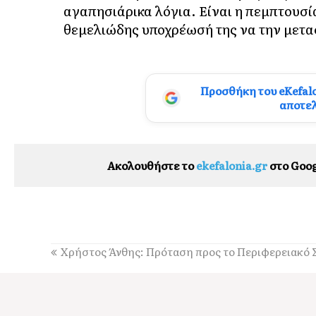
αγαπησιάρικα λόγια. Είναι η πεμπτουσί
θεμελιώδης υποχρέωσή της να την μεταφ
Προσθήκη του eKefal
αποτε
Ακολουθήστε το
ekefalonia.gr
στο Goog
Χρήστος Άνθης: Πρόταση προς το Περιφερειακό 