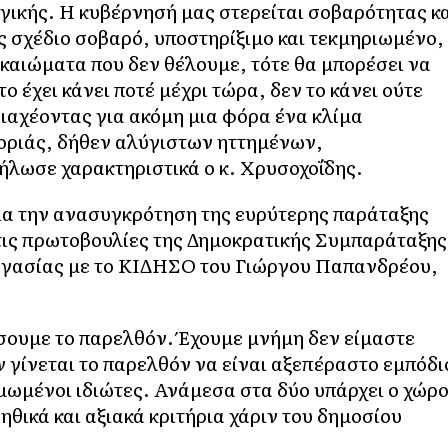
ογικής. Η κυβέρνησή μας στερείται σοβαρότητας κ
υς σχέδιο σοβαρό, υποστηρίξιμο και τεκμηριωμένο,
ικαιώματα που δεν θέλουμε, τότε θα μπορέσει να
ο έχει κάνει ποτέ μέχρι τώρα, δεν το κάνει ούτε
διαχέοντας για ακόμη μια φόρα ένα κλίμα
οριάς, δήθεν αλύγιστων ηττημένων,
λωσε χαρακτηριστικά ο κ. Χρυσοχοΐδης.
για την ανασυγκρότηση της ευρύτερης παράταξης
τις πρωτοβουλίες της Δημοκρατικής Συμπαράταξης
ργασίας με το ΚΙΔΗΣΟ του Γιώργου Παπανδρέου,
σουμε το παρελθόν. Έχουμε μνήμη δεν είμαστε
 γίνεται το παρελθόν να είναι αξεπέραστο εμπόδι
θυμωμένοι ιδιώτες. Ανάμεσα στα δύο υπάρχει ο χώρ
ηθικά και αξιακά κριτήρια χάριν του δημοσίου