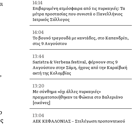
14:14
αι
Επιβαρυμένη ατμόσφαιρα από τις πυρκαγιές: Τα
μέτρα προστασίας που συνιστά ο Πανελλήνιος
Ιατρικός Σύλλογος
14:04
Το βουνό τραγουδά με καντάδες, στο Καπανδρίτι,
στις 9 Αυγούστου
13:44
Saristra & Verbena festival, φέρνουν στις 9
Αυγούστου στην Σάμη, ήχους από την Καραϊβική
,
ακτή της Κολομβίας
13:20
Με σύνθημα «όχι άλλες πυρκαγιές»
πραγματοποιήθηκαν τα Φώκεια στο Βαλεριάνο
[εικόνες]
ο
13:04
ος
ΑΕΚ ΚΕΦΑΛΟΝΙΑΣ – Στελέχωση προπονητικού
επιτελείου Ακαδημιών