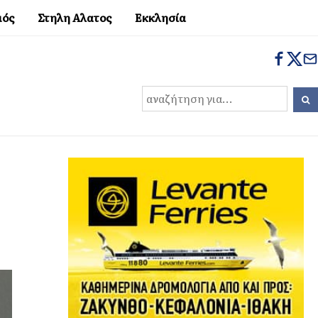
μός
Στηλη Αλατος
Εκκλησία