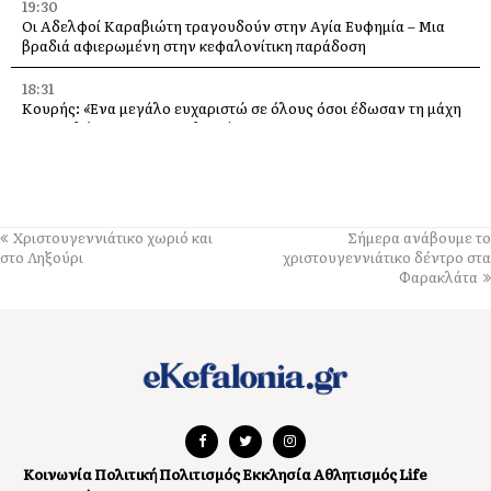
19:30
Οι Αδελφοί Καραβιώτη τραγουδούν στην Αγία Ευφημία – Μια
βραδιά αφιερωμένη στην κεφαλονίτικη παράδοση
18:31
Κουρής: «Ένα μεγάλο ευχαριστώ σε όλους όσοι έδωσαν τη μάχη
με τις φλόγες στην Κεφαλονιά»
18:28
Παράκληση προς την Υπεραγία Θεοτόκο στην Ιερά Μονή
Θεμάτων Πυλάρου
Χριστουγεννιάτικο χωριό και
Σήμερα ανάβουμε το
18:00
στο Ληξούρι
χριστουγεννιάτικο δέντρο στα
Η Χορωδία και Μαντολινάτα Αργοστολίου τραγουδά στο
Φαρακλάτα
Καπανδρίτι
17:21
Λαϊκή Συσπείρωση: «Η φωτιά στη Λαγκάδα καίει εδώ και 13
μήνες – Άμεση παρέμβαση τώρα»
17:11
Προσοχή σε νέα ηλεκτρονική απάτη, με δήθεν email από τον e-
ΕΦΚΑ
Κοινωνία
Πολιτική
Πολιτισμός
Εκκλησία
Αθλητισμός
Life