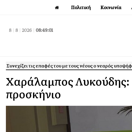
Πολιτική
Κοινωνία
8
|
8
|
2026
|
08:49:01
Συνεχίζει τις επαφές του με τους νέους ο νεαρός υποψ
Χαράλαμπος Λυκούδης: Ο
προσκήνιο