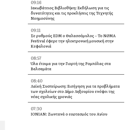
09:16
Ιακωβάτειος Βιβλιοθήκη: Εκδήλωση για τις
δυνατότητες και τις προκλήσεις της Τεχνητής
Νοημοσύνης
09:11
Σε ρυθμούς EDM ο Θαλασσόμυλος – Το NØMA
Festival έφερε την ηλεκτρονική μουσική στην
Κεφαλονιά
08:57
Όλα έτοιμα για την Γιορτή της Ρομπόλας στα
Βαλσαμάτα
08:40
Λαϊκή Συσπείρωση: Εισήγηση για τα προβλήματα
των σχολείων στο Δήμο Ληξουρίου ενόψει της
νέας σχολικής χρονιάς
07:30
IONIAN: Ζωντανά o εορτασμός του Αγίου
Γερασίμου για τους απανταχού Έλληνες