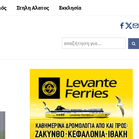
μός
Στηλη Αλατος
Εκκλησία