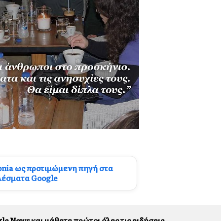
onia ως προτιμώμενη πηγή στα
λέσματα Google
le News και μάθετε πρώτοι όλες τις ειδήσεις