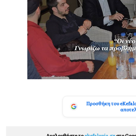
Προσθήκη του eKefal
αποτε
Ακολουθήστε το
ekefalonia.gr
στο Goog