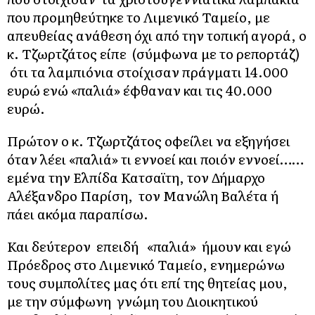
που προμηθεύτηκε το Λιμενικό Ταμείο, με
απευθείας ανάθεση όχι από την τοπική αγορά, ο
κ. Τζωρτζάτος είπε (σύμφωνα με το ρεπορτάζ)
ότι τα λαμπιόνια στοίχισαν πράγματι 14.000
ευρώ ενώ «παλιά» έφθαναν και τις 40.000
ευρώ.
Πρώτον ο κ. Τζωρτζάτος οφείλει να εξηγήσει
όταν λέει «παλιά» τι εννοεί και ποιόν εννοεί……
εμένα την Ελπίδα Κατσαϊτη, τον Δήμαρχο
Αλέξανδρο Παρίση, τον Μανώλη Βαλέτα ή
πάει ακόμα παραπίσω.
Και δεύτερον επειδή «παλιά» ήμουν και εγώ
Πρόεδρος στο Λιμενικό Ταμείο, ενημερώνω
τους συμπολίτες μας ότι επί της θητείας μου,
με την σύμφωνη γνώμη του Διοικητικού