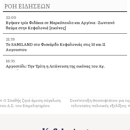
ΡΟΗ ΕΙΔΗΣΕΩΝ
22:00
Βγήκαν τρία Φιδάκια σε Μαρκόπουλο και Αργίνια -Ζωντανό
θαύμα στην Κεφαλονιά [εικόνες]
21:39
Το SAMILAND στο Φισκάρδο Κεφαλονιάς στις 10 και 11
Αυγουστου
16:35
Αργοστόλι: Την Τρίτη η Λιτάνευση της εικόνας του Αγ.
Σπυρίδωνα για τους σεισμούς του 53
13:58
Η Ελένη Μενεγάκη στο Φισκάρδο, στο εστιατόριο της Τασίας
13:40
Ο Σπαθής ζητά άμεση σύγκλιση
Συνέντευξη Θεοπεφτάτου για τις
Γιάννης Τρεπεκλής: Τιμή στη μνήμη του Αθανασίου Μπεσλεμέ
του Δ.Σ. του Επιμελητηρίου
τελευταίες πολιτικές εξελίξεις
και σε όσους δίνουν τη μάχη με τις φλόγες
13:35
Δημήτρης Μπάσης στην Αγία Ευφημία: Μεγάλη συναυλία με