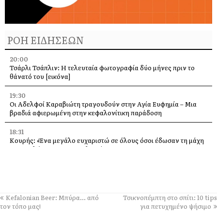
ΡΟΗ ΕΙΔΗΣΕΩΝ
20:00
Τσάρλι Τσάπλιν: Η τελευταία φωτογραφία δύο μήνες πριν το
θάνατό του [εικόνα]
19:30
Οι Αδελφοί Καραβιώτη τραγουδούν στην Αγία Ευφημία – Μια
βραδιά αφιερωμένη στην κεφαλονίτικη παράδοση
18:31
Κουρής: «Ένα μεγάλο ευχαριστώ σε όλους όσοι έδωσαν τη μάχη
με τις φλόγες στην Κεφαλονιά»
18:28
Παράκληση προς την Υπεραγία Θεοτόκο στην Ιερά Μονή
Θεμάτων Πυλάρου
Kefalonian Beer: Μπύρα… από
Τσικνοπέμπτη στο σπίτι: 10 tips
18:00
τον τόπο μας!
για πετυχημένο ψήσιμο
Η Χορωδία και Μαντολινάτα Αργοστολίου τραγουδά στο