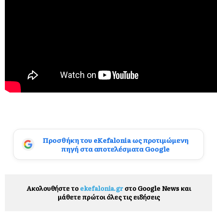
Προσθήκη του eKefalonia ως προτιμώμενη
πηγή στα αποτελέσματα Google
Ακολουθήστε το
ekefalonia.gr
στο Google News και
μάθετε πρώτοι όλες τις ειδήσεις