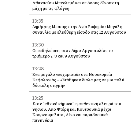
Αθανασίου Μπεσλεμέ και σε όσους δίνουν τη
μάχη με τις φλόγες
13:35
Δημήτρης Μπάσης στην Αγία Ευφημία: Μεγάλη
συναυλία με ελεύθερη είσοδο στις 12 Αυγούστου
13:30
Οι εκδηλώσεις στον Δήμο Αργοστολίου το
τριήμερο 7, 8 και 9 Αυγούστου
13:28
Ένα μεγάλο «ευχαριστώ» στα Νοσοκομεία
Κεφαλονιάς – «Στάθηκαν δίπλα μας σε μια πολύ
δύσκολη στιγμή»
13:25
Στον “εθνικό κήρυκα” η αυθεντική πλευρά του
νησιού. Από Φτέρη και Κουτσουπιά μέχρι
Κουρκουμελάτα, Αίνο και παραδοσιακά
πανηγύρια
13:10