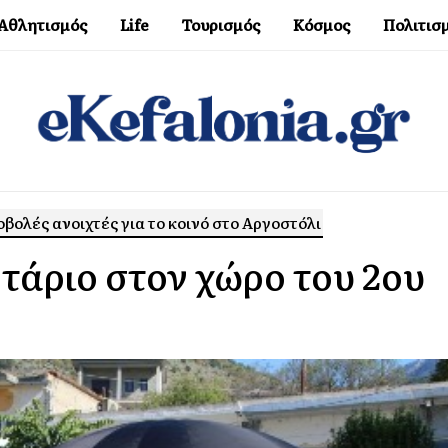
Αθλητισμός
Life
Τουρισμός
Κόσμος
Πολιτισ
ολές ανοιχτές για το κοινό στο Αργοστόλι
άριο στον χώρο του 2ου