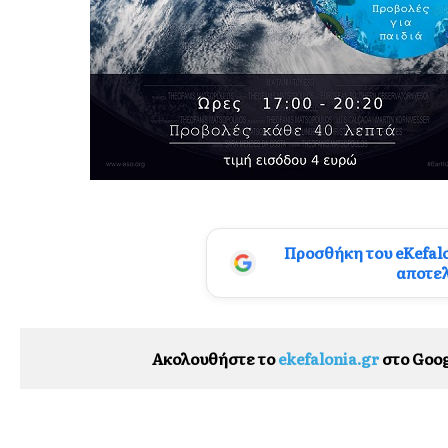
Προσθήκη του eKefal
αποτε
Ακολουθήστε το
ekefalonia.gr
στο Goog