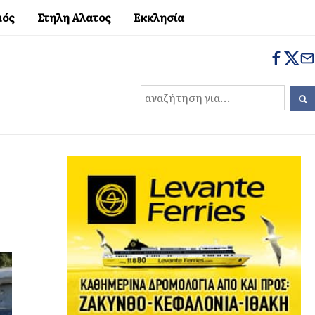
μός
Στηλη Αλατος
Εκκλησία