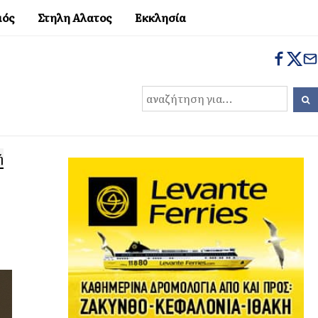
μός
Στηλη Αλατος
Εκκλησία
ή