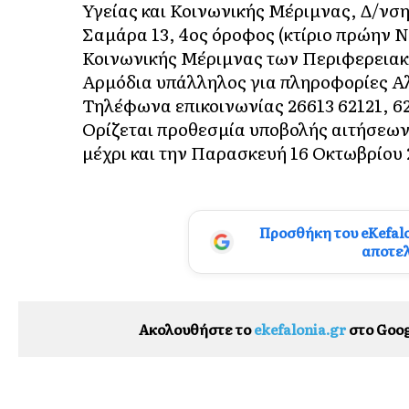
Υγείας και Κοινωνικής Μέριμνας, Δ/νσ
Σαμάρα 13, 4ος όροφος (κτίριο πρώην Ν
Κοινωνικής Μέριμνας των Περιφερεια
Αρμόδια υπάλληλος για πληροφορίες Α
Τηλέφωνα επικοινωνίας 26613 62121, 621
Ορίζεται προθεσμία υποβολής αιτήσεω
μέχρι και την Παρασκευή 16 Οκτωβρίου 
Προσθήκη του eKefal
αποτε
Ακολουθήστε το
ekefalonia.gr
στο Goog