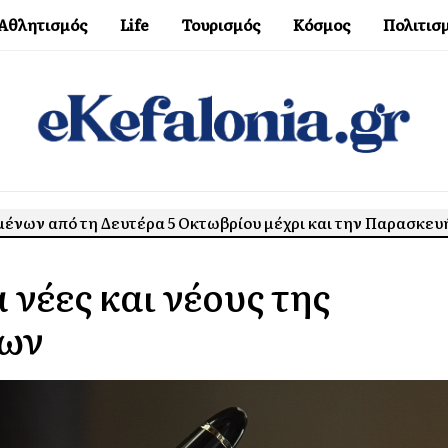
Αθλητισμός
Life
Τουρισμός
Κόσμος
Πολιτισ
ένων από τη Δευτέρα 5 Οκτωβρίου μέχρι και την Παρασκευ
νέες και νέους της
σων