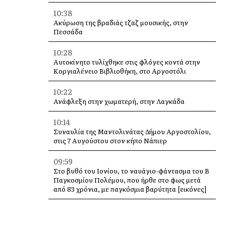
10:38
Ακύρωση της βραδιάς τζαζ μουσικής, στην
Πεσσάδα
10:28
Αυτοκίνητο τυλίχθηκε στις φλόγες κοντά στην
Κοργιαλένειο Βιβλιοθήκη, στο Αργοστόλι
10:22
Ανάφλεξη στην χωματερή, στην Λαγκάδα
10:14
Συναυλία της Μαντολινάτας Δήμου Αργοστολίου,
στις 7 Αυγούστου στον κήπο Νάπιερ
09:59
Στο βυθό του Ιονίου, το ναυάγιο-φάντασμα του Β΄
Παγκοσμίου Πολέμου, που ήρθε στο φως μετά
από 83 χρόνια, με παγκόσμια βαρύτητα [εικόνες]
09:49
Καταγγελία Ολυμπίας Τραυλού: τα άλογα του