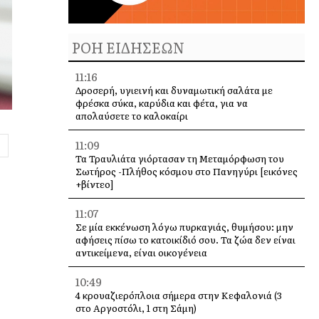
ΡΟΗ ΕΙΔΗΣΕΩΝ
11:16
Δροσερή, υγιεινή και δυναμωτική σαλάτα με
φρέσκα σύκα, καρύδια και φέτα, για να
απολαύσετε το καλοκαίρι
11:09
Τα Τραυλιάτα γιόρτασαν τη Μεταμόρφωση του
Σωτήρος -Πλήθος κόσμου στο Πανηγύρι [εικόνες
+βίντεο]
11:07
Σε μία εκκένωση λόγω πυρκαγιάς, θυμήσου: μην
αφήσεις πίσω το κατοικίδιό σου. Τα ζώα δεν είναι
αντικείμενα, είναι οικογένεια
10:49
4 κρουαζιερόπλοια σήμερα στην Κεφαλονιά (3
στο Αργοστόλι, 1 στη Σάμη)