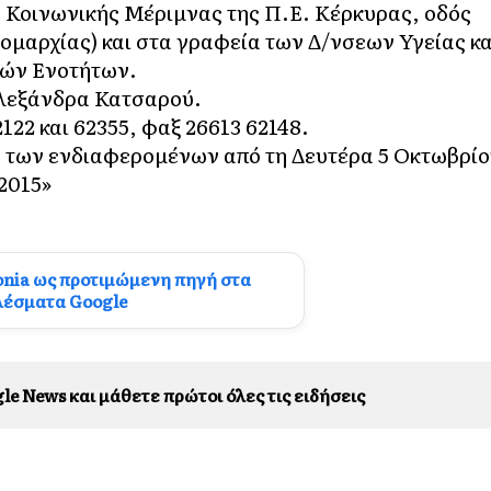
η Κοινωνικής Μέριμνας της Π.Ε. Κέρκυρας, οδός
ομαρχίας) και στα γραφεία των Δ/νσεων Υγείας κα
κών Ενοτήτων.
λεξάνδρα Κατσαρού.
22 και 62355, φαξ 26613 62148.
ν των ενδιαφερομένων από τη Δευτέρα 5 Οκτωβρί
2015»
onia ως προτιμώμενη πηγή στα
λέσματα Google
le News και μάθετε πρώτοι όλες τις ειδήσεις