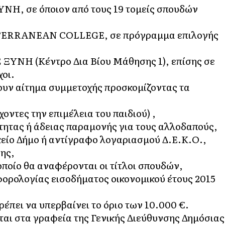
ΞΥΝΗ, σε όποιον από τους 19 τομείς σπουδών
DITERRANEAN COLLEGE, σε πρόγραμμα επιλογής
Σ ΞΥΝΗ (Κέντρο Δια Βίου Μάθησης 1), επίσης σε
χοι.
ουν αίτημα συμμετοχής προσκομίζοντας τα
οντες την επιμέλεια του παιδιού) ,
ητας ή άδειας παραμονής για τους αλλοδαπούς,
κείο Δήμο ή αντίγραφο λογαριασμού Δ.Ε.Κ.Ο.,
ης,
ποίο θα αναφέρονται οι τίτλοι σπουδών,
ορολογίας εισοδήματος οικονομικού έτους 2015
ρέπει να υπερβαίνει το όριο των 10.000 €.
ται στα γραφεία της Γενικής Διεύθυνσης Δημόσιας