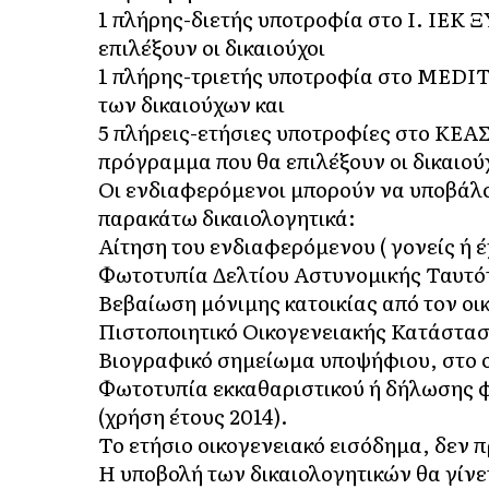
1 πλήρης-διετής υποτροφία στο Ι. ΙΕΚ 
επιλέξουν οι δικαιούχοι
1 πλήρης-τριετής υποτροφία στο ME
των δικαιούχων και
5 πλήρεις-ετήσιες υποτροφίες στο ΚΕΑ
πρόγραμμα που θα επιλέξουν οι δικαιού
Οι ενδιαφερόμενοι μπορούν να υποβάλ
παρακάτω δικαιολογητικά:
Αίτηση του ενδιαφερόμενου ( γονείς ή έχ
Φωτοτυπία Δελτίου Αστυνομικής Ταυτότ
Βεβαίωση μόνιμης κατοικίας από τον οι
Πιστοποιητικό Οικογενειακής Κατάστασ
Βιογραφικό σημείωμα υποψήφιου, στο ο
Φωτοτυπία εκκαθαριστικού ή δήλωσης φ
(χρήση έτους 2014).
Το ετήσιο οικογενειακό εισόδημα, δεν π
Η υποβολή των δικαιολογητικών θα γίνε