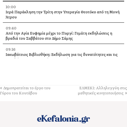
10:00
Ιερά Παράκληση την Τρίτη στην Υπεραγία Θεοτόκο από τη Μονή
Άτρου
09:40
Από την Αγία Ευφημία μέχρι το Πυργί: Γεμάτη εκδηλώσεις η
βραδιά του Σαββάτου στο Δήμο Σάμης
09:16
Ιακωβάτειος Βιβλιοθήκη: Εκδήλωση για τις δυνατότητες και τις
προκλήσεις της Τεχνητής Νοημοσύνης
09:11
Σε ρυθμούς EDM ο Θαλασσόμυλος – Το NØMA Festival έφερε
την ηλεκτρονική μουσική στην Κεφαλονιά
Δημοπρατείται το έργο του
ΕΛΜΕΚΙ: Αλληλεγγύη στις
08:57
Γύρου του Κουτάβου
μαθητικές κινητοποιήσεις
Όλα έτοιμα για την Γιορτή της Ρομπόλας στα Βαλσαμάτα
08:40
Λαϊκή Συσπείρωση: Εισήγηση για τα προβλήματα των σχολείων
στο Δήμο Ληξουρίου ενόψει της νέας σχολικής χρονιάς